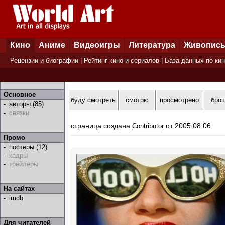
Кино
Аниме
Видеоигры
Литература
Живопис
Рецензии и биографии
|
Рейтинг кино и сериалов
|
База данных по ки
Основное
буду смотреть
смотрю
просмотрено
бро
-
авторы
(85)
-
связки
страница создана
от 2005.08.06
Contributor
Промо
-
постеры
(12)
-
кадры
-
трейлеры
На сайтах
-
imdb
Для читателей