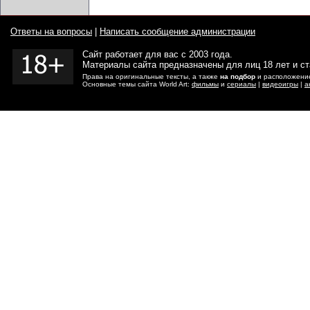
Ответы на вопросы
|
Написать сообщение администрации
Сайт работает для вас с 2003 года.
Материалы сайта предназначены для лиц 18 лет и с
Права на оригинальные тексты, а также
на подбор
и расположение
Основные темы сайта World Art:
фильмы
и
сериалы
|
видеоигры
|
а