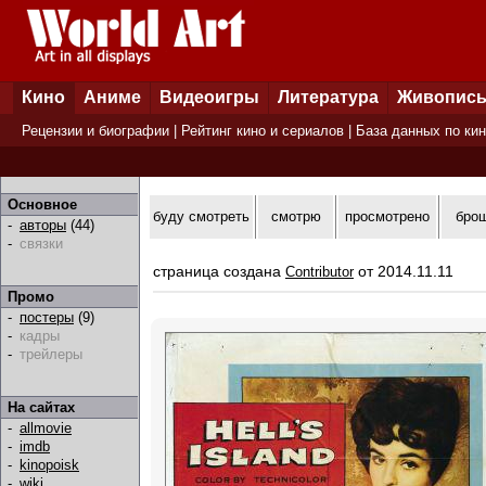
Кино
Аниме
Видеоигры
Литература
Живопис
Рецензии и биографии
|
Рейтинг кино и сериалов
|
База данных по ки
Основное
буду смотреть
смотрю
просмотрено
бро
-
авторы
(44)
-
связки
страница создана
от 2014.11.11
Contributor
Промо
-
постеры
(9)
-
кадры
-
трейлеры
На сайтах
-
allmovie
-
imdb
-
kinopoisk
-
wiki