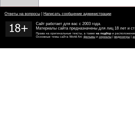
Ответы на вопросы
|
Написать сообщение администрации
Сайт работает для вас с 2003 года.
Материалы сайта предназначены для лиц 18 лет и с
Права на оригинальные тексты, а также
на подбор
и расположение
Основные темы сайта World Art:
фильмы
и
сериалы
|
видеоигры
|
а