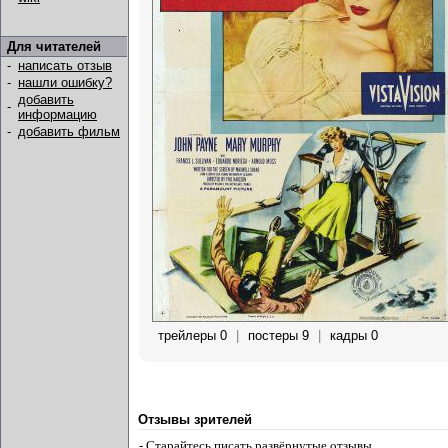
Для читателей
-
написать отзыв
-
нашли ошибку?
добавить
-
информацию
-
добавить фильм
трейлеры 0
|
постеры 9
|
кадры 0
Отзывы зрителей
- Старайтесь писать развёрнутые отзывы.