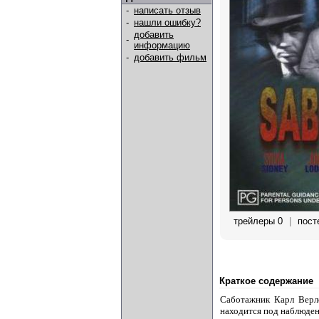
-
написать отзыв
-
нашли ошибку?
добавить
-
информацию
-
добавить фильм
трейлеры 0
|
пост
Краткое содержание
Саботажник Карл Верло
находится под наблюден