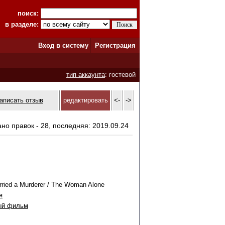
поиск:
в разделе:
Вход в систему
Регистрация
тип аккаунта
: гостевой
аписать отзыв
редактировать
<-
->
ано правок - 28, последняя: 2019.09.24
rried a Murderer / The Woman Alone
я
ый фильм