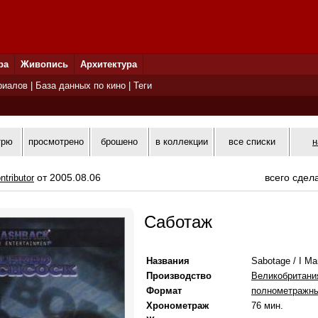
ра
Живопись
Архитектура
риалов
|
База данных по кино
|
Теги
трю
просмотрено
брошено
в коллекции
все списки
н
от 2005.08.06
всего сдел
ntributor
Саботаж
Названия
Sabotage / I Ma
Производство
Великобритани
Формат
полнометражн
Хронометраж
76 мин.