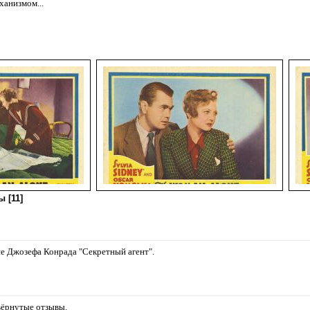
ханизмом...
 [11]
е Джозефа Конрада "Секретный агент".
звёрнутые отзывы.