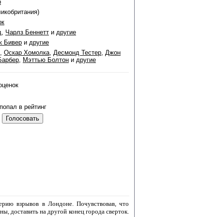
р
ликобритания)
ок
д
,
Чарлз Беннетт
и
другие
к Бивер
и
другие
,
Оскар Хомолка
,
Десмонд Тестер
,
Джон
Барбер
,
Мэттью Болтон
и
другие
оценок
попал в рейтинг
ерию взрывов в Лондоне. Почувствовав, что
ы, доставить на другой конец города сверток.