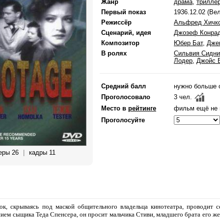
Жанр
драма
,
трилле
Первый показ
1936.12.02 (Ве
Режиссёр
Альфред Хичк
Сценарий, идея
Джозеф Конра
Композитор
Юбер Бат
,
Дже
В ролях
Сильвия Сидни
Лодер
,
Джойс 
Средний балл
нужно больше 
Проголосовало
3 чел.
Место в
рейтинге
фильм ещё не 
Проголосуйте
еры 26
|
кадры 11
к, скрываясь под маской общительного владельца кинотеатра, проводит с
ием сыщика Теда Спенсера, он просит мальчика Стиви, младшего брата его жен