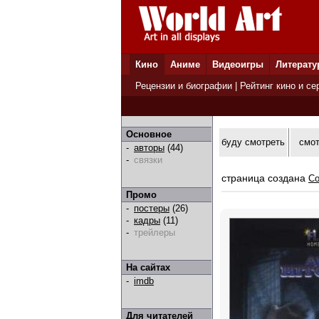
Кино
Аниме
Видеоигры
Литерату
Рецензии и биографии
|
Рейтинг кино и се
Основное
буду смотреть
смо
-
авторы
(44)
-
связки
страница создана
Co
Промо
-
постеры
(26)
-
кадры
(11)
-
трейлеры
На сайтах
-
imdb
Для читателей