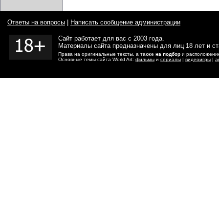
Ответы на вопросы
|
Написать сообщение администрации
Сайт работает для вас с 2003 года.
Материалы сайта предназначены для лиц 18 лет и с
Права на оригинальные тексты, а также
на подбор
и расположение
Основные темы сайта World Art:
фильмы
и
сериалы
|
видеоигры
|
а