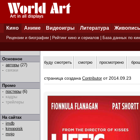
Кино
Аниме
Видеоигры
Литература
Живопис
Рецензии и биографии
|
Рейтинг кино и сериалов
|
База данных по ки
Основное
буду смотреть
смотрю
просмотрено
бро
-
авторы
(27)
-
связки
страница создана
от 2014.09.23
Contributor
Промо
-
постеры
(6)
-
кадры
-
трейлеры
На сайтах
-
imdb
-
kinopoisk
-
mojo