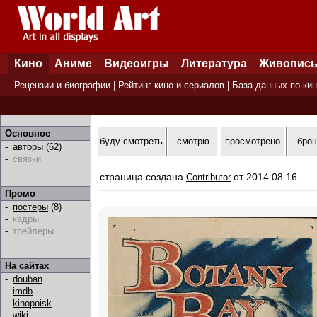
Кино
Аниме
Видеоигры
Литература
Живопис
Рецензии и биографии
|
Рейтинг кино и сериалов
|
База данных по ки
Основное
буду смотреть
смотрю
просмотрено
бро
-
авторы
(62)
-
связки
страница создана
от 2014.08.16
Contributor
Промо
-
постеры
(8)
-
кадры
-
трейлеры
На сайтах
-
douban
-
imdb
-
kinopoisk
-
wiki