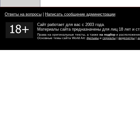
Ответы на вопросы
|
Написать сообщение администрации
Сайт работает для вас с 2003 года.
Материалы сайта предназначены для лиц 18 лет и с
Права на оригинальные тексты, а также
на подбор
и расположение
Основные темы сайта World Art:
фильмы
и
сериалы
|
видеоигры
|
а