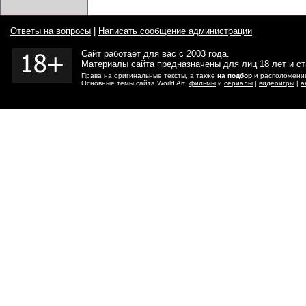
Ответы на вопросы
|
Написать сообщение администрации
Сайт работает для вас с 2003 года.
Материалы сайта предназначены для лиц 18 лет и с
Права на оригинальные тексты, а также
на подбор
и расположение
Основные темы сайта World Art:
фильмы
и
сериалы
|
видеоигры
|
а