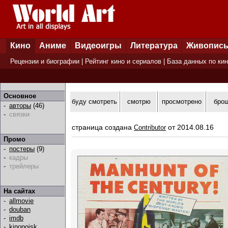
Кино
Аниме
Видеоигры
Литература
Живопис
Рецензии и биографии
|
Рейтинг кино и сериалов
|
База данных по ки
Основное
буду смотреть
смотрю
просмотрено
бро
-
авторы
(46)
-
связки
страница создана
от 2014.08.16
Contributor
Промо
-
постеры
(9)
-
кадры
-
трейлеры
На сайтах
-
allmovie
-
douban
-
imdb
-
kinopoisk