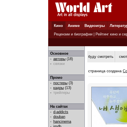
Кино
Аниме
Видеоигры
Литерату
Рецензии и биографии
|
Рейтинг кино и се
Основное
буду смотреть
смо
-
авторы
(18)
-
связки
страница создана
Co
Промо
-
постеры
(3)
-
кадры
(13)
-
трейлеры
На сайтах
-
d-addicts
-
douban
-
hancinema
-
imdb