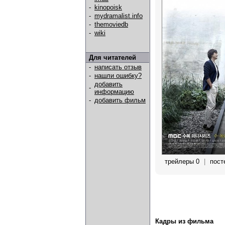
-
kinopoisk
-
mydramalist.info
-
themoviedb
-
wiki
Для читателей
-
написать отзыв
-
нашли ошибку?
добавить
-
информацию
-
добавить фильм
трейлеры 0
|
пост
Кадры из фильма