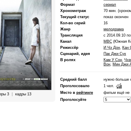
Формат
сериал
Хронометраж
70 мин. (хроно
Текущий статус
показ окончен
Кол-во серий
16
Жанр
мелодрама
Трансляция
с 2014.09.10 по
Канал
MBC
(Южная К
Режиссёр
И Чэ Дон
,
Кан 
Сценарий, идея
Пак Джи Сук
В ролях
Кам У Сон
,
Чхв
Вон
,
Мин Джи 
Средний балл
нужно больше 
Проголосовало
1 чел.
Место в
рейтинге
фильм ещё не 
еры 3
|
кадры 13
Проголосуйте