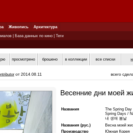
ра
Живопись
Архитектура
риалов
|
База данных по кино
|
Теги
трю
просмотрено
брошено
в коллекции
все списки
н
от 2014.08.11
всего сдел
ntributor
Весенние дни моей ж
Названия
The Spring Day 
Spring Days / N
내 생애 봄날
Названия (рус.)
Весна моей жиз
Производство
Южная Корея