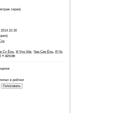
метраж серии)
 2014.10.30
орея)
Сук
е Су Ёнъ
,
И Чун Хёк
,
Чан Син Ёнъ
,
И Чэ
А
и
другие
оценок
попал в рейтинг