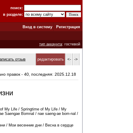
поиск:
в разделе:
Вход в систему
Регистрация
тип аккаунта
: гостевой
аписать отзыв
редактировать
<-
->
ано правок - 40, последняя: 2025.12.18
изни
of My Life / Springtime of My Life / My
ae Saengae Bomnal / nae saeng-ae bom-nal /
ни / Мои весенние дни / Весна в сердце