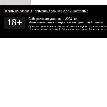
Ответы на вопросы
|
Написать сообщение администрации
Сайт работает для вас с 2003 года.
Материалы сайта предназначены для лиц 18 лет и с
Права на оригинальные тексты, а также
на подбор
и расположение
Основные темы сайта World Art:
фильмы
и
сериалы
|
видеоигры
|
а