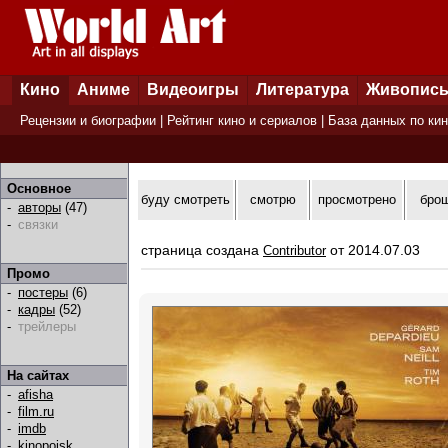
Кино
Аниме
Видеоигры
Литература
Живопис
Рецензии и биографии
|
Рейтинг кино и сериалов
|
База данных по ки
Основное
буду смотреть
смотрю
просмотрено
бро
-
авторы
(47)
-
связки
страница создана
от 2014.07.03
Contributor
Промо
-
постеры
(6)
-
кадры
(52)
-
трейлеры
На сайтах
-
afisha
-
film.ru
-
imdb
-
kinopoisk