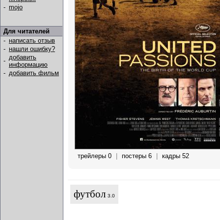
-
mojo
Для читателей
-
написать отзыв
-
нашли ошибку?
добавить
-
информацию
-
добавить фильм
трейлеры 0
|
постеры 6
|
кадры 52
футбол
3.0