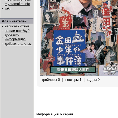
-
mydramalist.info
-
wiki
Для читателей
-
написать отзыв
-
нашли ошибку?
добавить
-
информацию
-
добавить фильм
трейлеры 0
|
постеры 1
|
кадры 0
Информация о серии