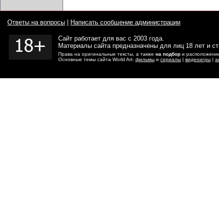
Ответы на вопросы
|
Написать сообщение администрации
Сайт работает для вас с 2003 года.
Материалы сайта предназначены для лиц 18 лет и с
Права на оригинальные тексты, а также
на подбор
и расположение
Основные темы сайта World Art:
фильмы
и
сериалы
|
видеоигры
|
а