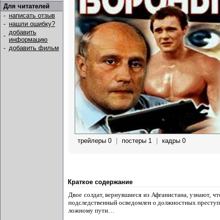
Для читателей
-
написать отзыв
-
нашли ошибку?
добавить
-
информацию
-
добавить фильм
трейлеры 0
|
постеры 1
|
кадры 0
Краткое содержание
Двое солдат, вернувшиеся из Афганистана, узнают, чт
подследственный осведомлен о должностных преступл
ложному пути…