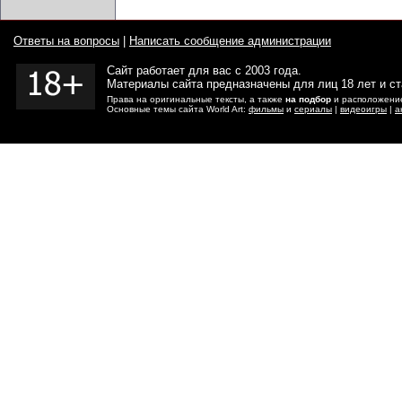
Ответы на вопросы
|
Написать сообщение администрации
Сайт работает для вас с 2003 года.
Материалы сайта предназначены для лиц 18 лет и с
Права на оригинальные тексты, а также
на подбор
и расположение
Основные темы сайта World Art:
фильмы
и
сериалы
|
видеоигры
|
а