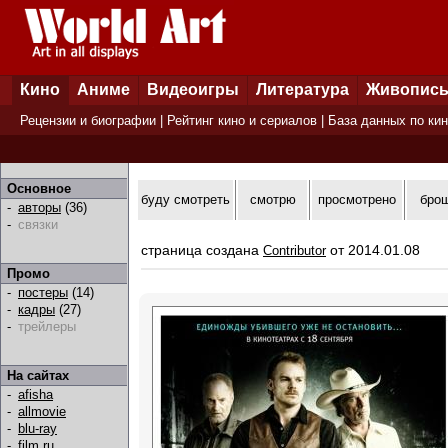
Кино
Аниме
Видеоигры
Литература
Живопис
Рецензии и биографии
|
Рейтинг кино и сериалов
|
База данных по ки
Основное
буду смотреть
смотрю
просмотрено
бро
-
авторы
(36)
-
связки
страница создана
от 2014.01.08
Contributor
Промо
-
постеры
(14)
-
кадры
(27)
-
трейлеры
На сайтах
-
afisha
-
allmovie
-
blu-ray
-
film.ru