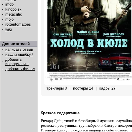
-
imdb
-
kinopoisk
-
metacritic
-
mojo
-
rottentomatoes
-
wiki
Для читателей
-
написать отзыв
-
нашли ошибку?
добавить
-
информацию
-
добавить фильм
трейлеры 0
|
постеры 14
|
кадры 27
Краткое содержание
Ричард Дэйн, тихий и безобидный мужчина, случайно 
розыске преступника, труп забрали и быстро похорони
И теперь Дэйну приходится защищать себя и своего р