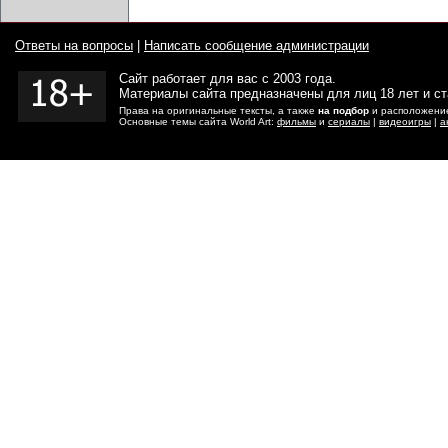
Ответы на вопросы
|
Написать сообщение администрации
Сайт работает для вас с 2003 года.
Материалы сайта предназначены для лиц 18 лет и с
Права на оригинальные тексты, а также
на подбор
и расположение
Основные темы сайта World Art:
фильмы
и
сериалы
|
видеоигры
|
а