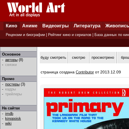
Кино
Аниме
Видеоигры
Литература
Живопис
Рецензии и биографии
|
Рейтинг кино и сериалов
|
База данных по ки
Основное
буду смотреть
смотрю
просмотрено
бро
-
авторы
(8)
-
связки
страница создана
от 2013.12.09
Contributor
Промо
-
постеры
(3)
-
кадры
-
трейлеры
На сайтах
-
imdb
-
kinopoisk
-
wiki