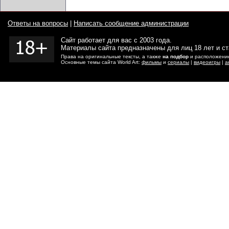
Ответы на вопросы
|
Написать сообщение администрации
Сайт работает для вас с 2003 года.
Материалы сайта предназначены для лиц 18 лет и с
Права на оригинальные тексты, а также
на подбор
и расположение
Основные темы сайта World Art:
фильмы
и
сериалы
|
видеоигры
|
а