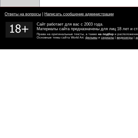
Ответы на вопросы
|
Написать сообщение администрации
Сайт работает для вас с 2003 года.
Материалы сайта предназначены для лиц 18 лет и с
Права на оригинальные тексты, а также
на подбор
и расположение
Основные темы сайта World Art:
фильмы
и
сериалы
|
видеоигры
|
а