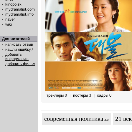
-
kinopoisk
-
mydramalist.com
-
mydramalist.info
-
naver
-
wiki
Для читателей
-
написать отзыв
-
нашли ошибку?
добавить
-
информацию
-
добавить фильм
трейлеры 0
|
постеры 3
|
кадры 0
современная политика
21 век
3.0