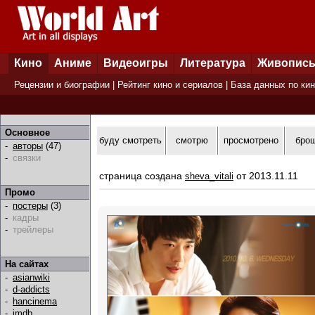
Кино
Аниме
Видеоигры
Литература
Живопис
Рецензии и биографии
|
Рейтинг кино и сериалов
|
База данных по ки
Основное
буду смотреть
смотрю
просмотрено
бро
-
авторы
(47)
-
связки
страница создана
от 2013.11.11
sheva_vitali
Промо
-
постеры
(3)
-
кадры
-
трейлеры
На сайтах
-
asianwiki
-
d-addicts
-
hancinema
-
imdb