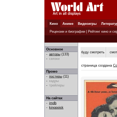
Кино
Аниме
Видеоигры
Литерату
Рецензии и биографии
|
Рейтинг кино и се
Основное
буду смотреть
смо
-
авторы
(133)
-
связки
страница создана
Co
Промо
-
постеры
(11)
-
кадры
-
трейлеры
На сайтах
-
imdb
-
kinopoisk