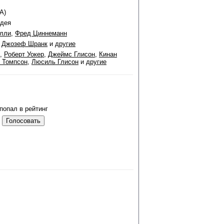
А)
идея
елли
,
Фред Циннеманн
,
Джозеф Шранк
и
другие
,
Роберт Уокер
,
Джеймс Глисон
,
Кинан
 Томпсон
,
Люсиль Глисон
и
другие
попал в рейтинг