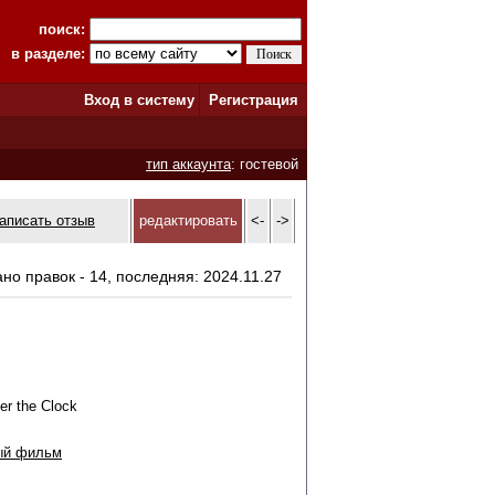
поиск:
в разделе:
Вход в систему
Регистрация
тип аккаунта
: гостевой
аписать отзыв
редактировать
<-
->
ано правок - 14, последняя: 2024.11.27
er the Clock
ый фильм