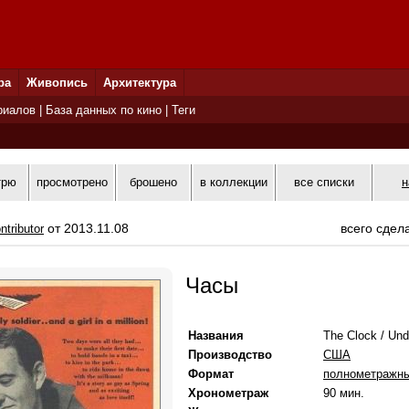
ра
Живопись
Архитектура
риалов
|
База данных по кино
|
Теги
трю
просмотрено
брошено
в коллекции
все списки
н
от 2013.11.08
всего сдел
ntributor
Часы
Названия
The Clock / Und
Производство
США
Формат
полнометражн
Хронометраж
90 мин.