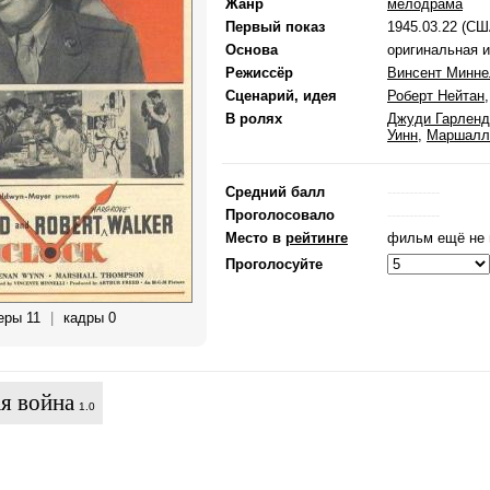
Жанр
мелодрама
Первый показ
1945.03.22 (СШ
Основа
оригинальная 
Режиссёр
Винсент Минн
Сценарий, идея
Роберт Нейтан
В ролях
Джуди Гарленд
Уинн
,
Маршалл
Средний балл
------------
Проголосовало
------------
Место в
рейтинге
фильм ещё не 
Проголосуйте
еры 11
|
кадры 0
я война
1.0