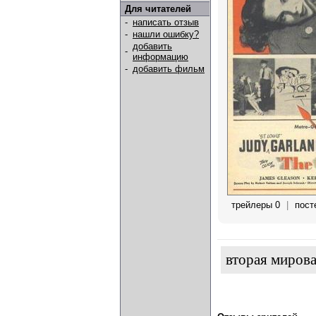
Для читателей
-
написать отзыв
-
нашли ошибку?
добавить
-
информацию
-
добавить фильм
трейлеры 0
|
пост
вторая мирова