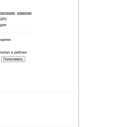
ключение
,
комедия
США)
идея
оценок
попал в рейтинг