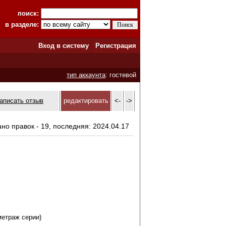
поиск:
в разделе:
Вход в систему
Регистрация
тип аккаунта
: гостевой
аписать отзыв
редактировать
<-
->
ано правок - 19, последняя: 2024.04.17
метраж серии)