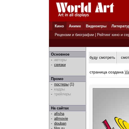
Кино
Аниме
Видеоигры
Литерату
Рецензии и биографии
|
Рейтинг кино и се
Основное
буду смотреть
смо
-
авторы
-
связки
страница создана
Vi
Промо
-
постеры
(1)
-
кадры
-
трейлеры
На сайтах
-
afisha
-
allmovie
-
douban
-
film.ru