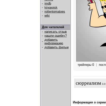
-
imdb
-
kinopoisk
-
rottentomatoes
-
wiki
Для читателей
-
написать отзыв
-
нашли ошибку?
добавить
-
информацию
-
добавить фильм
трейлеры 0
|
пост
сюрреализм
3.0
Информация о серии