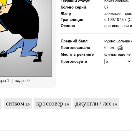
Текущий статус
показ окончен
Кол-во серий
67
Жанр
анимация
,
при
Трансляция
с 1997.07.07 (
Основа
оригинальная 
Средний балл
нужно больше 
Проголосовало
6 чел.
Место в
рейтинге
фильм ещё не 
Проголосуйте
еры 1
|
кадры 0
ситком
кроссовер
джунгли / лес
2.0
1.0
1.0