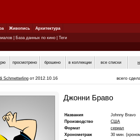
ра
Живопись
Архитектура
риалов
|
База данных по кино
|
Теги
трю
просмотрено
брошено
в коллекции
все списки
н
от 2012.10.16
всего сдел
di Schmetterling
Джонни Браво
Названия
Johnny Bravo
Производство
США
Формат
сериал
Хронометраж
30 мин. (хроно