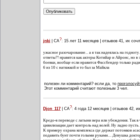
?
jnki
| СА
:
15 лет 11 месяцев
| отзывов
41
, их соч
ужасное разочарование... а я так надеялась на годноту.
ответы?! нравятся как актеры Котийар и Айронс, но в
боевки, вообще если нравится Фассбендер только ради
6 из 10 с натяжкой и то бал за Майкла
полезен ли комментарий? если да, то
проголосуйт
Этот комментарий считают полезным 3 чел.
?
Djon_117
| СА
:
4 года 12 месяцев
| отзывов
42
, и
Кредо-в переводе с латыни вера или убеждения. Так в 
цивилизации дает контроль над волей. Ну ладно пусть
К примеру охрана комплекса где держат потомков аса
подавить бунт почти голыми руками.... Девушка доктор