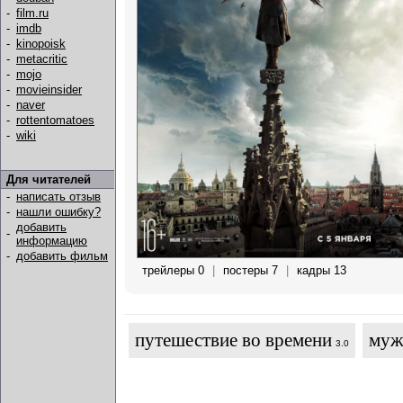
-
film.ru
-
imdb
-
kinopoisk
-
metacritic
-
mojo
-
movieinsider
-
naver
-
rottentomatoes
-
wiki
Для читателей
-
написать отзыв
-
нашли ошибку?
добавить
-
информацию
-
добавить фильм
трейлеры 0
|
постеры 7
|
кадры 13
путешествие во времени
муж
3.0