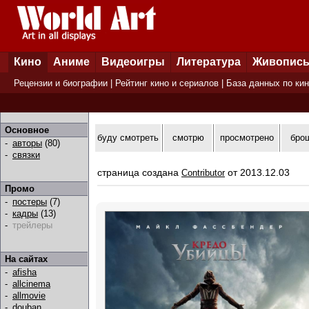
Кино
Аниме
Видеоигры
Литература
Живопис
Рецензии и биографии
|
Рейтинг кино и сериалов
|
База данных по ки
Основное
буду смотреть
смотрю
просмотрено
бро
-
авторы
(80)
-
связки
страница создана
от 2013.12.03
Contributor
Промо
-
постеры
(7)
-
кадры
(13)
-
трейлеры
На сайтах
-
afisha
-
allcinema
-
allmovie
-
douban