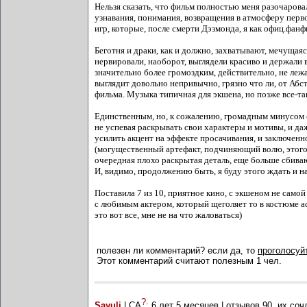
Нельзя сказать, что фильм полностью меня разочарова
узнавания, понимания, возвращения в атмосферу перв
игр, которые, после смерти Дэзмонда, я как офиц.фан
Беготня и драки, как и должно, захватывают, мечуща
нервировали, наоборот, выглядели красиво и держали 
значительно более громоздким, действительно, не леж
выглядит довольно непривычно, грязно что ли, от Аб
фильма. Музыка типичная для экшена, но позже все-т
Единственным, но, к сожалению, громадным минусом 
не успевая раскрывать свои характеры и мотивы, и да
усилить акцент на эффекте просачивания, и заключенн
(могущественный артефакт, подчиняющий волю, этого д
очередная плохо раскрытая деталь, еще больше сбива
И, видимо, продолжению быть, я буду этого ждать и н
Поставила 7 из 10, приятное кино, с экшеном не самой
с любимым актером, который щеголяет то в костюме асса
это вот все, мне не на что жаловаться)
полезен ли комментарий? если да, то
проголосуйт
Этот комментарий считают полезным 1 чел.
?
Sayuli
| СА
:
6 лет 5 месяцев
| отзывов
90
, их со