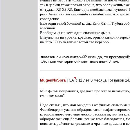
мешает им забрать яблоко в Ватикане, то после убийст
так в церкви такая плохая охрана, что вооруженные а
от туда.... ХЗ ХЗ ХЗ. Еще одна необъяснимая тупость. 
реки Амазонки, на какой-нибуть необитаемом острове
совпадение.
Еще один такой большой косяк. Если батя ГГ убил со
асасинов.
Вообщем из сюжета одни сплошные дыры.
Визуалочка на уровне, красиво, оригинально, интерес
на него. 300р за такой отстой это перебор.
полезен ли комментарий? если да, то
проголосуйт
Этот комментарий считают полезным 3 чел.
?
MugenNoSora
| СА
:
11 лет 3 месяца
| отзывов
14
Мне фильм понравился, два часа пролетело незаметно,
слишком мало".
Надо сказать, что мои ожидания от фильма сильно меня
Фассбендер, я ужасно обрадовалась и нафантазировала 
котором много чего еще можно рассказать, или, на кра
обрадовалась еще больше, все же тема благодатная, 
повысить рейтинг за кровавые и мрачные времена и в