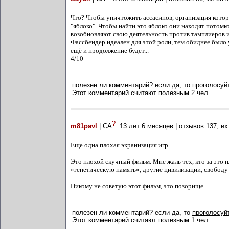
Что? Чтобы уничтожить ассасинов, организация котор
"яблоко". Чтобы найти это яблоко они находят потом
возобновляют свою деятельность против тамплиеров и 
Фассбендер идеален для этой роли, тем обиднее было 
ещё и продолжение будет...
4/10
полезен ли комментарий? если да, то
проголосуйт
Этот комментарий считают полезным 2 чел.
?
m81pavl
| СА
:
13 лет 6 месяцев
| отзывов
137
, и
Еще одна плохая экранизация игр
Это плохой скучный фильм. Мне жаль тех, кто за это 
«генетическую память», другие цивилизации, свободу
Никому не советую этот фильм, это позорище
полезен ли комментарий? если да, то
проголосуйт
Этот комментарий считают полезным 1 чел.