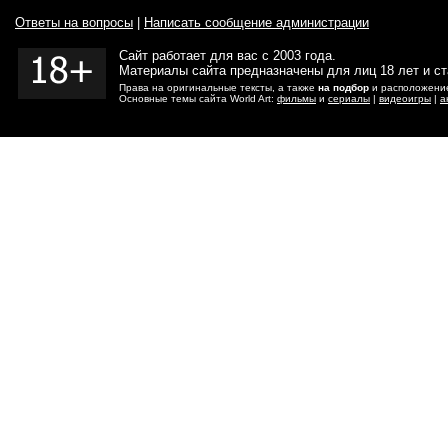
Ответы на вопросы
|
Написать сообщение администрации
Сайт работает для вас с 2003 года.
Материалы сайта предназначены для лиц 18 лет и с
Права на оригинальные тексты, а также
на подбор
и расположение
Основные темы сайта World Art:
фильмы
и
сериалы
|
видеоигры
|
а