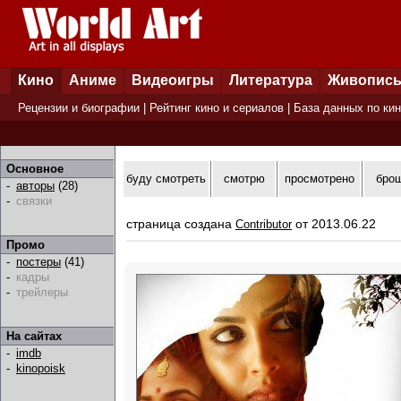
Кино
Аниме
Видеоигры
Литература
Живопис
Рецензии и биографии
|
Рейтинг кино и сериалов
|
База данных по ки
Основное
буду смотреть
смотрю
просмотрено
бро
-
авторы
(28)
-
связки
страница создана
от 2013.06.22
Contributor
Промо
-
постеры
(41)
-
кадры
-
трейлеры
На сайтах
-
imdb
-
kinopoisk