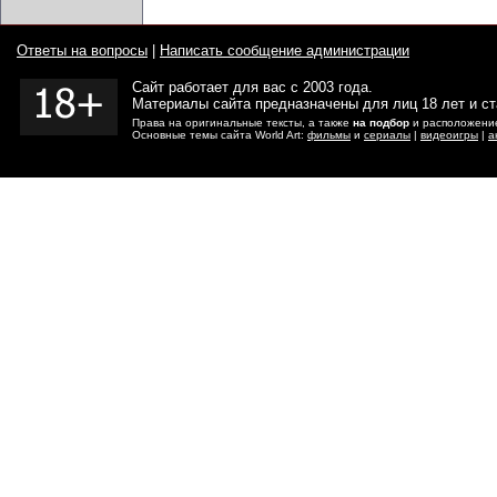
Ответы на вопросы
|
Написать сообщение администрации
Сайт работает для вас с 2003 года.
Материалы сайта предназначены для лиц 18 лет и с
Права на оригинальные тексты, а также
на подбор
и расположение
Основные темы сайта World Art:
фильмы
и
сериалы
|
видеоигры
|
а