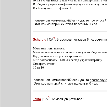
когда в конце когда грааль уже почти сам приплыл Тиб
В общем я уверин что фильм еще хуже поскольку так о
И я бы оценил етот фильм -1.
полезен ли комментарий? если да, то
проголосуйт
Этот комментарий считают полезным 1 чел.
?
Schuldig
| СА
:
5 месяцев
| отзывов
6
, их сочли 
Ммм, мне понравилось...
Мнение человека не читавшего книгу и вообще не знав
Нда, давольно интересная трактовка...
Мне понравилось... Том как всегда украсил картину....
Смотреть стоит
10 из 10
полезен ли комментарий? если да, то
проголосуйт
Этот комментарий считают полезным 0 чел.
?
Talita
| СА
:
12 месяцев
| отзывов
1