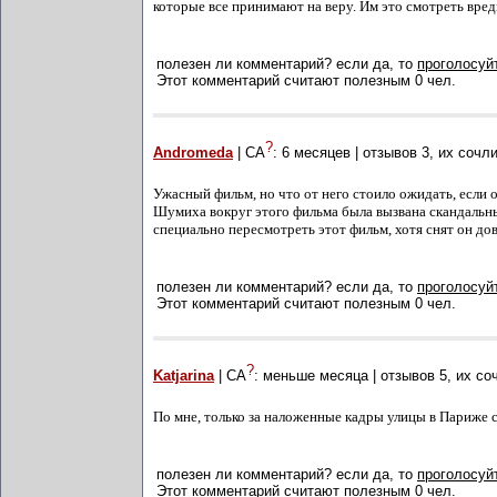
которые все принимают на веру. Им это смотреть вред
полезен ли комментарий? если да, то
проголосуйт
Этот комментарий считают полезным 0 чел.
?
Andromeda
| СА
:
6 месяцев
| отзывов
3
, их сочл
Ужасный фильм, но что от него стоило ожидать, если
Шумиха вокруг этого фильма была вызвана скандальным
специально пересмотреть этот фильм, хотя снят он до
полезен ли комментарий? если да, то
проголосуйт
Этот комментарий считают полезным 0 чел.
?
Katjarina
| СА
:
меньше месяца
| отзывов
5
, их с
По мне, только за наложенные кадры улицы в Париже 
полезен ли комментарий? если да, то
проголосуйт
Этот комментарий считают полезным 0 чел.