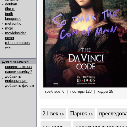
-
douban
-
film.ru
-
imdb
-
kinopoisk
-
metacritic
-
mojo
-
movieinsider
-
naver
-
rottentomatoes
-
wiki
Для читателей
-
написать отзыв
-
нашли ошибку?
добавить
-
информацию
-
добавить фильм
трейлеры 0
|
постеры 123
|
кадры 25
21 век
Париж
преследов
3.0
3.0
полиция
преступные органи