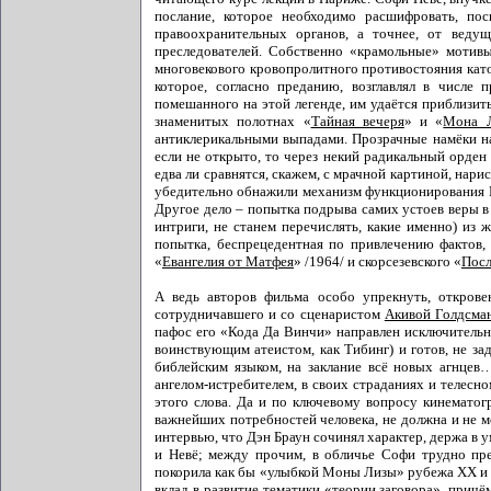
послание, которое необходимо расшифровать, по
правоохранительных органов, а точнее, от веду
преследователей. Собственно «крамольные» мотивы 
многовекового кровопролитного противостояния кат
которое, согласно преданию, возглавлял в числе 
помешанного на этой легенде, им удаётся приблизить
знаменитых полотнах «
Тайная вечеря
» и «
Мона 
антиклерикальными выпадами. Прозрачные намёки на
если не открыто, то через некий радикальный орден
едва ли сравнятся, скажем, с мрачной картиной, нари
убедительно обнажили механизм функционирования В
Другое дело – попытка подрыва самих устоев веры в
интриги, не станем перечислять, какие именно) из
попытка, беспрецедентная по привлечению фактов, 
«
Евангелия от Матфея
» /1964/ и скорсезевского «
Посл
А ведь авторов фильма особо упрекнуть, открове
сотрудничавшего и со сценаристом
Акивой Голдсма
пафос его «Кода Да Винчи» направлен исключительн
воинствующим атеистом, как Тибинг) и готов, не за
библейским языком, на заклание всё новых агнце
ангелом-истребителем, в своих страданиях и телесн
этого слова. Да и по ключевому вопросу кинематог
важнейших потребностей человека, не должна и не м
интервью, что Дэн Браун сочинял характер, держа в 
и Невё; между прочим, в обличье Софи трудно пр
покорила как бы «улыбкой Моны Лизы» рубежа XX и XX
вклад в развитие тематики «теории заговора», причё