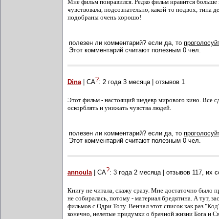
Мне фильм понравился. Редко фильм нравится больше к
чувствовала, подсознательно, какой-то подвох, типа
подобраны очень хорошо!
полезен ли комментарий? если да, то
проголосуйт
Этот комментарий считают полезным 0 чел.
?
Dina
| СА
:
2 года 3 месяца
| отзывов
1
Этот фильм - настоящий шедевр мирового кино. Все с
оскорблять и унижать чувства людей.
полезен ли комментарий? если да, то
проголосуйт
Этот комментарий считают полезным 0 чел.
?
annoula
| СА
:
3 года 2 месяца
| отзывов
117
, их 
Книгу не читала, скажу сразу. Мне достаточно было п
не собиралась, потому - материал бредятина. А тут, з
фильмов с Одри Тоту. Венчал этот список как раз "К
конечно, нелепые придумки о брачной жизни Бога и Св