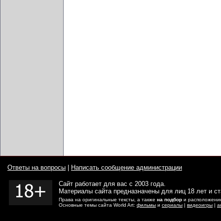
Ответы на вопросы
|
Написать сообщение администрации
Сайт работает для вас с 2003 года.
Материалы сайта предназначены для лиц 18 лет и с
Права на оригинальные тексты, а также
на подбор
и расположение
Основные темы сайта World Art:
фильмы
и
сериалы
|
видеоигры
|
а