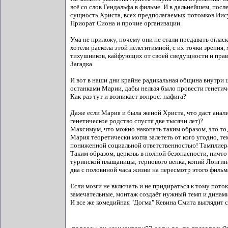
всё со слов Гендальфа в фильме. И в дальнейшем, посл
сущность Христа, всех предполагаемых потомков Иису
Приорат Сиона и прочие организации.
Ума не приложу, почему они не стали предавать оглас
хотели раскола этой нелегитимной, с их точки зрения,
тихушников, кайфующих от своей сведущности и правот
Загадка.
И вот в наши дни крайне радикальная община внутри 
останками Марии, дабы нельзя было провести генетич
Как раз тут и возникает вопрос: нафига?
Даже если Мария и была женой Христа, что даст анал
генетическое родство спустя две тысячи лет)?
Максимум, что можно накопать таким образом, это то,
Мария теоретически могла залететь от кого угодно, те
пониженной социальной ответственностью! Тамплиерам 
Таким образом, церковь в полной безопасности, ничт
туринской плащаницы, тернового венка, копий Лонгина 
два с половиной часа жизни на пересмотр этого фильма
Если мозги не включать и не придираться к тому пото
замечательные, монтаж создаёт нужный темп и динами
И все же комедийная "Догма" Кевина Смита выглядит с