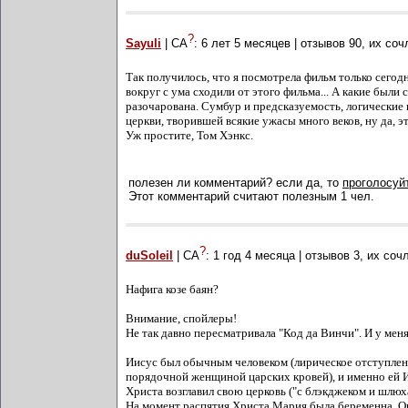
?
Sayuli
| СА
:
6 лет 5 месяцев
| отзывов
90
, их со
Так получилось, что я посмотрела фильм только сегодн
вокруг с ума сходили от этого фильма... А какие были 
разочарована. Сумбур и предсказуемость, логические
церкви, творившей всякие ужасы много веков, ну да, э
Уж простите, Том Хэнкс.
полезен ли комментарий? если да, то
проголосуйт
Этот комментарий считают полезным 1 чел.
?
duSoleil
| СА
:
1 год 4 месяца
| отзывов
3
, их соч
Нафига козе баян?
Внимание, спойлеры!
Не так давно пересматривала "Код да Винчи". И у меня
Иисус был обычным человеком (лирическое отступление
порядочной женщиной царских кровей), и именно ей И
Христа возглавил свою церковь ("с блэкджеком и шлюх
На момент распятия Христа Мария была беременна. Она 