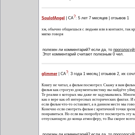
?
SoulofAngel
| СА
:
5 лет 7 месяцев
| отзывов
1
хм, обычно общаешься с людьми или в контакте, так кру
мягко говоря
полезен ли комментарий? если да, то
проголосуйт
Этот комментарий считают полезным 0 чел.
?
glimmer
| СА
:
3 года 1 месяц
| отзывов
2
, их соч
Книгу не читал, а фильм посмотрел. Скажу я вам филь
фильм как строгую документалистику вы найдёте уйму
Те реалии о которых мы даже не задумывались. Многие
как о вере как об интересных исторических фактах. И
если фильм что-то оставляет, а в данном месте мы гов
Конечно если смотреть фильм с критичной точки зрен
понравиться. Но если вы попробуете посмотреть эту 
отпускающую до конца атмосферу, то Вы скорее всего
полезен ли комментарий? если да, то
проголосуйт