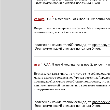
Этот комментарий считают полезным 1 чел.
?
yesoya
| СА
:
6 месяцев
| отзывов
11
, их сочли п
Вчера только посмотрела этот фильм. Мне понравилс
великолепные, каждый на своем месте.
полезен ли комментарий? если да, то
проголосуйт
Этот комментарий считают полезным 0 чел.
?
ussrf
| СА
:
9 лет 4 месяца
| отзывов
2
, их сочли 
Не знаю, как там в книге, но читать ее не собираюсь, 
можно сказать-трогательно, "крутая детектива" предс
протянувшейся сквозь века.Сильно подозреваю, что в к
непримечательной писанины про кровавого маньяка пол
придерживаться основ.
полезен ли комментарий? если да, то
проголосуйт
Этот комментарий считают полезным 0 чел.