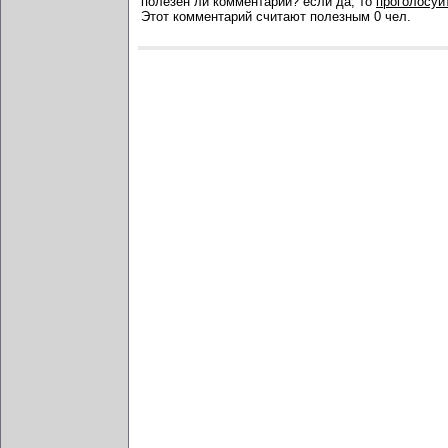
полезен ли комментарий? если да, то
проголосуйт
Этот комментарий считают полезным 0 чел.