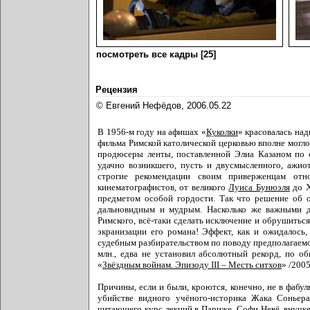
посмотреть все кадры [25]
Рецензия
© Евгений Нефёдов, 2006.05.22
В 1956-м году на афишах «
Куколки
» красовалась на
фильма Римской католической церковью вполне могло 
продюсеры ленты, поставленной Элиа Казаном по с
удачно возникшего, пусть и двусмысленного, ажио
строгие рекомендации своим приверженцам отно
кинематографистов, от великого
Луиса Бунюэля
до Х
предметом особой гордости. Так что решение об о
дальновидным и мудрым. Насколько же важными 
Римского, всё-таки сделать исключение и обрушиться
экранизации его романа! Эффект, как и ожидалось,
судебным разбирательством по поводу предполагаемо
млн., едва не установил абсолютный рекорд, по о
«
Звёздным войнам. Эпизоду III – Месть ситхов
» /200
Причины, если и были, кроются, конечно, не в фабу
убийстве видного учёного-историка Жака Соньер
читающего курс лекций в Париже. Софи Невё, внучке