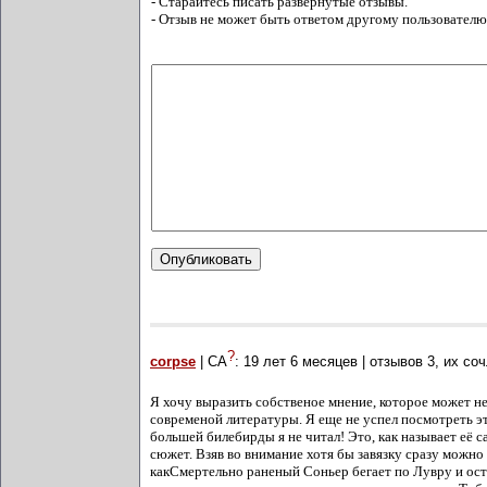
- Старайтесь писать развёрнутые отзывы.
- Отзыв не может быть ответом другому пользователю
?
corpse
| СА
:
19 лет 6 месяцев
| отзывов
3
, их со
Я хочу выразить собственое мнение, которое может не
современой литературы. Я еще не успел посмотреть это
большей билебирды я не читал! Это, как называет её 
сюжет. Взяв во внимание хотя бы завязку сразу можно
какСмертельно раненый Соньер бегает по Лувру и ост