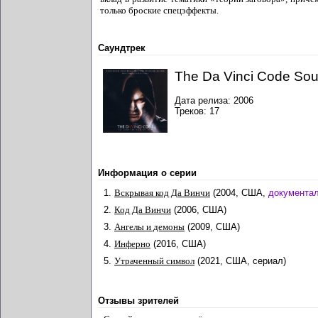
только броские спецэффекты.
Саундтрек
The Da Vinci Code Sou
Дата релиза: 2006
Треков: 17
Информация о серии
1.
Вскрывая код Да Винчи
(2004, США,
документа
2.
Код Да Винчи
(2006, США)
3.
Ангелы и демоны
(2009, США)
4.
Инферно
(2016, США)
5.
Утраченный символ
(2021, США, сериал)
Отзывы зрителей