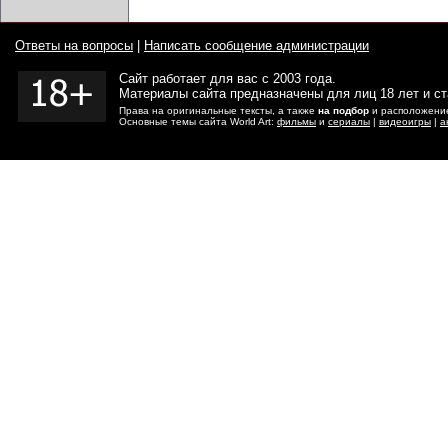
Ответы на вопросы
|
Написать сообщение администрации
Сайт работает для вас с 2003 года.
Материалы сайта предназначены для лиц 18 лет и с
Права на оригинальные тексты, а также
на подбор
и расположение
Основные темы сайта World Art:
фильмы
и
сериалы
|
видеоигры
|
а