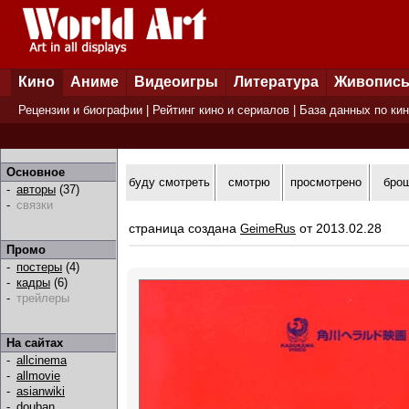
Кино
Аниме
Видеоигры
Литература
Живопис
Рецензии и биографии
|
Рейтинг кино и сериалов
|
База данных по ки
Основное
буду смотреть
смотрю
просмотрено
бро
-
авторы
(37)
-
связки
страница создана
от 2013.02.28
GeimeRus
Промо
-
постеры
(4)
-
кадры
(6)
-
трейлеры
На сайтах
-
allcinema
-
allmovie
-
asianwiki
-
douban