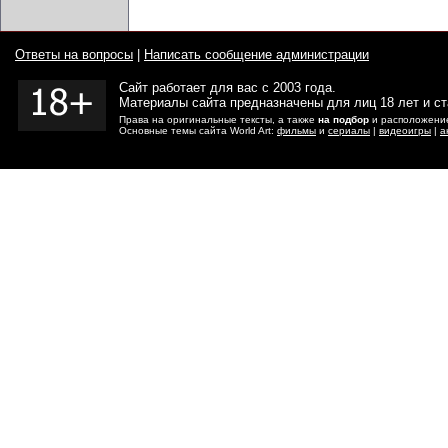
Ответы на вопросы
|
Написать сообщение администрации
Сайт работает для вас с 2003 года.
Материалы сайта предназначены для лиц 18 лет и с
Права на оригинальные тексты, а также
на подбор
и расположение
Основные темы сайта World Art:
фильмы
и
сериалы
|
видеоигры
|
а