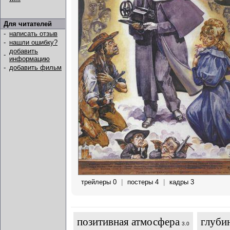
Для читателей
-
написать отзыв
-
нашли ошибку?
добавить
-
информацию
-
добавить фильм
трейлеры 0
|
постеры 4
|
кадры 3
позитивная атмосфера
глуби
3.0