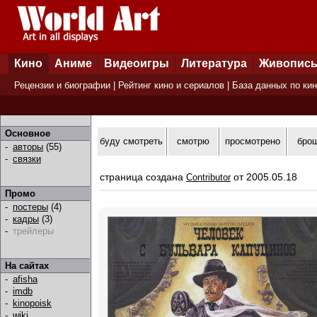
Кино
Аниме
Видеоигры
Литература
Живопис
Рецензии и биографии
|
Рейтинг кино и сериалов
|
База данных по ки
Основное
буду смотреть
смотрю
просмотрено
бро
-
авторы
(55)
-
связки
страница создана
от 2005.05.18
Contributor
Промо
-
постеры
(4)
-
кадры
(3)
-
трейлеры
На сайтах
-
afisha
-
imdb
-
kinopoisk
-
wiki