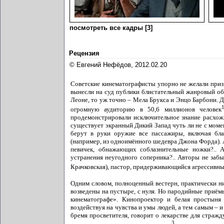
посмотреть все кадры [3]
Рецензия
© Евгений Нефёдов, 2012.02.20
Советские кинематографисты упорно не желали призн
вынесли на суд публики блистательный жанровый об
Леоне, то уж точно – Мела Брукса и Энцо Барбони. Д
огромную аудиторию в 50,6 миллионов человек
продемонстрировали исключительное знание расхожи
существует экранный Дикий Запад чуть ли не с моме
берут в руки оружие все пассажиры, включая бл
(например, из одноимённого шедевра Джона Форда). 
певичек, обнажающих соблазнительные ножки?.. 
устранения неугодного соперника?.. Авторы не забы
Крачковская), пастор, придерживающийся агрессивн
Одним словом, полноценный вестерн, практически н
возведены на пустыре, с нуля. Но пародийные приём
кинематографе». Кинопроектор и белая простыня
воздействуя на чувства и умы людей, а тем самым – 
бремя просветителя, говорит о лекарстве для страж
3