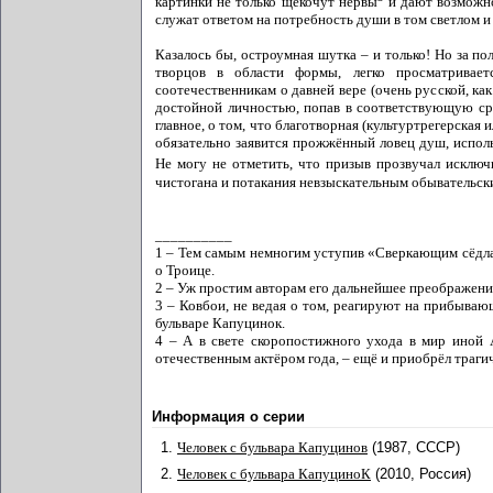
картинки не только щекочут нервы
и дают возможно
служат ответом на потребность души в том светлом и в
Казалось бы, остроумная шутка – и только! Но за 
творцов в области формы, легко просматривае
соотечественникам о давней вере (очень русской, ка
достойной личностью, попав в соответствующую сре
главное, о том, что благотворная (культуртрегерская 
обязательно заявится прожжённый ловец душ, исполь
Не могу не отметить, что призыв прозвучал исключ
чистогана и потакания невзыскательным обывательск
__________
1 – Тем самым немногим уступив «Сверкающим сёдла
о Троице.
2 – Уж простим авторам его дальнейшее преображени
3 – Ковбои, не ведая о том, реагируют на прибываю
бульваре Капуцинок.
4 – А в свете скоропостижного ухода в мир иной
отечественным актёром года, – ещё и приобрёл траги
Информация о серии
1.
Человек с бульвара Капуцинов
(1987, СССР)
2.
Человек с бульвара КапуциноК
(2010, Россия)