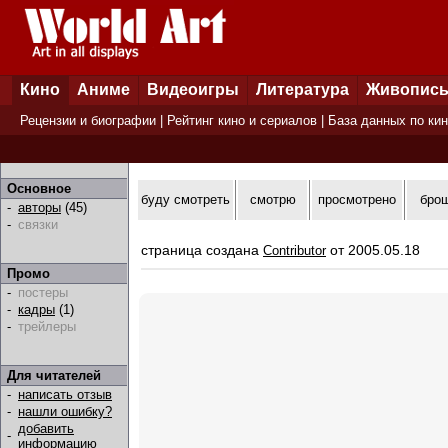
Кино
Аниме
Видеоигры
Литература
Живопис
Рецензии и биографии
|
Рейтинг кино и сериалов
|
База данных по ки
Основное
буду смотреть
смотрю
просмотрено
бро
-
авторы
(45)
-
связки
страница создана
от 2005.05.18
Contributor
Промо
-
постеры
-
кадры
(1)
-
трейлеры
Для читателей
-
написать отзыв
-
нашли ошибку?
добавить
-
информацию