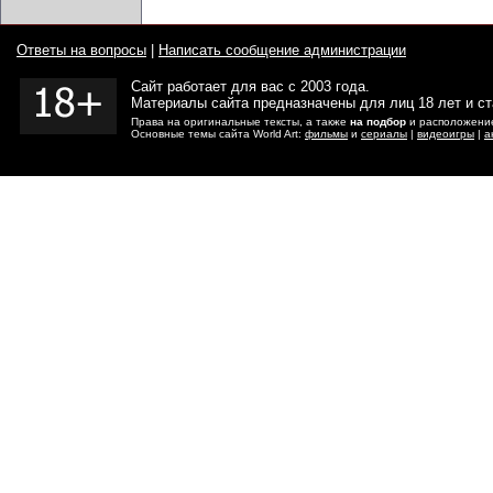
Ответы на вопросы
|
Написать сообщение администрации
Сайт работает для вас с 2003 года.
Материалы сайта предназначены для лиц 18 лет и с
Права на оригинальные тексты, а также
на подбор
и расположение
Основные темы сайта World Art:
фильмы
и
сериалы
|
видеоигры
|
а