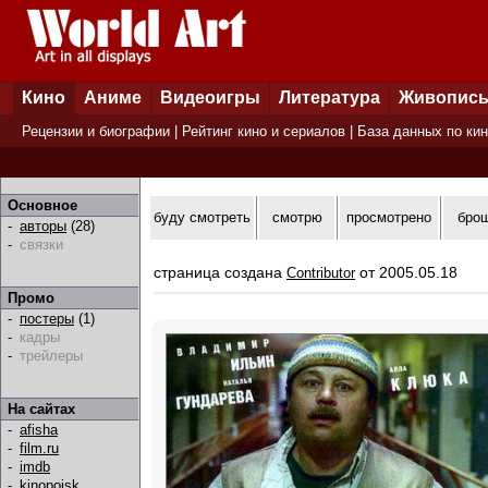
Кино
Аниме
Видеоигры
Литература
Живопис
Рецензии и биографии
|
Рейтинг кино и сериалов
|
База данных по ки
Основное
буду смотреть
смотрю
просмотрено
бро
-
авторы
(28)
-
связки
страница создана
от 2005.05.18
Contributor
Промо
-
постеры
(1)
-
кадры
-
трейлеры
На сайтах
-
afisha
-
film.ru
-
imdb
-
kinopoisk