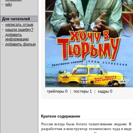
-
wiki
Для читателей
-
написать отзыв
-
нашли ошибку?
добавить
-
информацию
-
добавить фильм
трейлеры 0
|
постеры 1
|
кадры 0
Краткое содержание
Россия всегда была богата талантливыми людьми. В
разработчик и конструктор технического чуда в вид