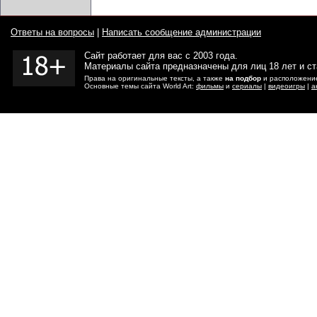
Ответы на вопросы
|
Написать сообщение администрации
Сайт работает для вас с 2003 года.
Материалы сайта предназначены для лиц 18 лет и с
Права на оригинальные тексты, а также
на подбор
и расположение
Основные темы сайта World Art:
фильмы
и
сериалы
|
видеоигры
|
а