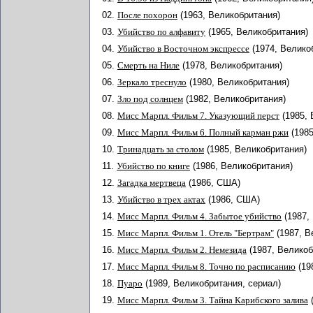
02.
После похорон
(1963, Великобритания)
03.
Убийство по алфавиту
(1965, Великобритания)
04.
Убийство в Восточном экспрессе
(1974, Велико
05.
Смерть на Ниле
(1978, Великобритания)
06.
Зеркало треснуло
(1980, Великобритания)
07.
Зло под солнцем
(1982, Великобритания)
08.
Мисс Марпл. Фильм 7. Указующий перст
(1985,
09.
Мисс Марпл. Фильм 6. Полный карман ржи
(198
10.
Тринадцать за столом
(1985, Великобритания)
11.
Убийство по книге
(1986, Великобритания)
12.
Загадка мертвеца
(1986, США)
13.
Убийство в трех актах
(1986, США)
14.
Мисс Марпл. Фильм 4. Забытое убийство
(1987,
15.
Мисс Марпл. Фильм 1. Отель "Бертрам"
(1987, В
16.
Мисс Марпл. Фильм 2. Немезида
(1987, Великоб
17.
Мисс Марпл. Фильм 8. Точно по расписанию
(19
18.
Пуаро
(1989, Великобритания, сериал)
19.
Мисс Марпл. Фильм 3. Тайна Карибского залива