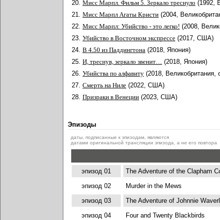
20.
Мисс Марпл. Фильм 5. Зеркало треснуло
(1992, 
21.
Мисс Марпл Агаты Кристи
(2004, Великобрита
22.
Мисс Марпл: Убийство - это легко!
(2008, Велик
23.
Убийство в Восточном экспрессе
(2017, США)
24.
В 4.50 из Паддингтона
(2018, Япония)
25.
И, треснув, зеркало звенит…
(2018, Япония)
26.
Убийства по алфавиту
(2018, Великобритания, 
27.
Смерть на Ниле
(2022, США)
28.
Призраки в Венеции
(2023, США)
Эпизоды
даты, подписанные к эпизодам, являются
датами оригинальной трансляции эпизода, а не его повтора
эпизод 01
The Adventure of the Clapham C
эпизод 02
Murder in the Mews
эпизод 03
The Adventure of Johnnie Waver
эпизод 04
Four and Twenty Blackbirds