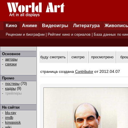
Кино
Аниме
Видеоигры
Литература
Живопис
Рецензии и биографии
|
Рейтинг кино и сериалов
|
База данных по ки
Основное
буду смотреть
смотрю
просмотрено
бро
-
авторы
-
связки
страница создана
от 2012.04.07
Contributor
Промо
-
постеры
(70)
-
кадры
(9)
-
трейлеры
На сайтах
-
blu-ray
-
imdb
-
kinopoisk
-
wiki