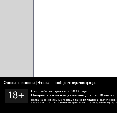
Ответы на вопросы
|
Написать сообщение администрации
Сайт работает для вас с 2003 года.
Материалы сайта предназначены для лиц 18 лет и с
Права на оригинальные тексты, а также
на подбор
и расположение
Основные темы сайта World Art:
фильмы
и
сериалы
|
видеоигры
|
а