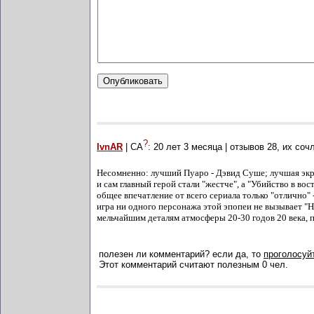
?
IvnAR
| СА
:
20 лет 3 месяца
| отзывов
28
, их соч
Несомненно: лучший Пуаро - Дэвид Суше; лучшая экра
и сам главный герой стали "жестче", а "Убийство в вос
общее впечатление от всего сериала только "отлично
игра ни одного персонажа этой эпопеи не вызывает "Н
мельчайшим деталям атмосферы 20-30 годов 20 века, п
полезен ли комментарий? если да, то
проголосуйт
Этот комментарий считают полезным 0 чел.