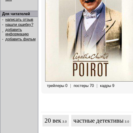
Для читателей
-
написать отзыв
-
нашли ошибку?
добавить
-
информацию
-
добавить фильм
трейлеры 0
|
постеры 70
|
кадры 9
20 век
частные детективы
3.0
3.0