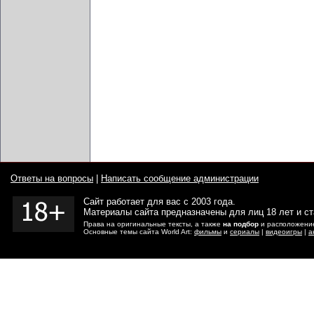
Ответы на вопросы
|
Написать сообщение администрации
Сайт работает для вас с 2003 года.
Материалы сайта предназначены для лиц 18 лет и с
Права на оригинальные тексты, а также
на подбор
и расположение
Основные темы сайта World Art:
фильмы
и
сериалы
|
видеоигры
|
а