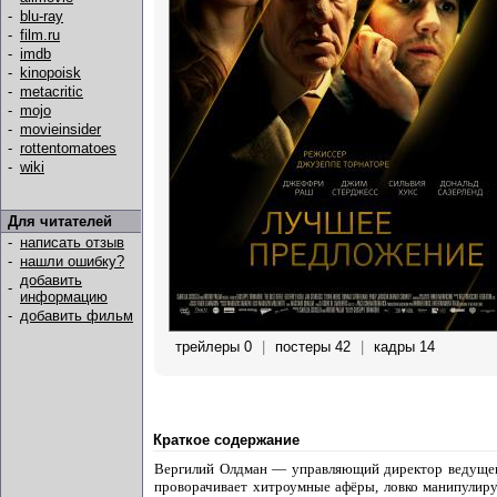
-
blu-ray
-
film.ru
-
imdb
-
kinopoisk
-
metacritic
-
mojo
-
movieinsider
-
rottentomatoes
-
wiki
Для читателей
-
написать отзыв
-
нашли ошибку?
добавить
-
информацию
-
добавить фильм
трейлеры 0
|
постеры 42
|
кадры 14
Краткое содержание
Вергилий Олдман — управляющий директор ведущего 
проворачивает хитроумные афёры, ловко манипулируя