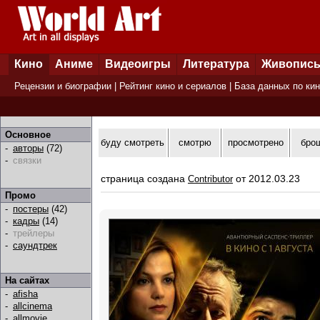
Кино
Аниме
Видеоигры
Литература
Живопис
Рецензии и биографии
|
Рейтинг кино и сериалов
|
База данных по ки
Основное
буду смотреть
смотрю
просмотрено
бро
-
авторы
(72)
-
связки
страница создана
от 2012.03.23
Contributor
Промо
-
постеры
(42)
-
кадры
(14)
-
трейлеры
-
саундтрек
На сайтах
-
afisha
-
allcinema
-
allmovie