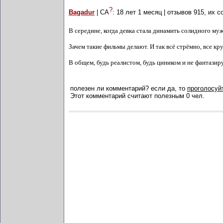
?
Bagadur
| СА
:
18 лет 1 месяц
| отзывов
915
, их 
В середине, когда девка стала динамить солидного муж
Зачем такие фильмы делают. И так всё стрёмно, все к
В общем, будь реалистом, будь циником и не фантазиру
полезен ли комментарий? если да, то
проголосуйт
Этот комментарий считают полезным 0 чел.