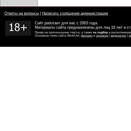
Ответы на вопросы
|
Написать сообщение администрации
Сайт работает для вас с 2003 года.
Материалы сайта предназначены для лиц 18 лет и с
Права на оригинальные тексты, а также
на подбор
и расположение
Основные темы сайта World Art:
фильмы
и
сериалы
|
видеоигры
|
а