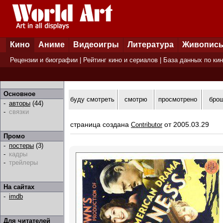
Кино
Аниме
Видеоигры
Литература
Живопис
Рецензии и биографии
|
Рейтинг кино и сериалов
|
База данных по ки
Основное
буду смотреть
смотрю
просмотрено
бро
-
авторы
(44)
-
связки
страница создана
от 2005.03.29
Contributor
Промо
-
постеры
(3)
-
кадры
-
трейлеры
На сайтах
-
imdb
Для читателей