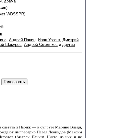
й
,
драма
сия)
окат
WDSSPR
)
ий
в
ина
,
Андрей Панин
,
Иван Ургант
,
Дмитрий
ей Шакуров
,
Андрей Смоляков
и
другие
в слетать в Париж — к супруге Марине Влади,
овождают импресарио Павел Леонидов (Максим
Нефёдов (Андрей Панин). Никто из них и не