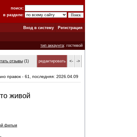
поиск:
в разделе:
Вход в систему
Регистрация
тип аккаунта
: гостевой
итать отзывы
(1)
редактировать
<-
->
ано правок - 61, последняя: 2026.04.09
что живой
ый фильм