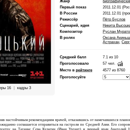
Жанр
биографически
Первый показ
2011.12.01 (Рос
В России
2011.12.01 (пр
Режиссёр
Пётр Буслов
Сценарий, идея
Никита Высоцк
Композитор
Руслан Мурато
В ролях
Оксана Акиньш
Астрахан
,
Серг
Средний балл
7.1 из 10
Проголосовало
57 чел.
Место в
рейтинге
4577 из 8760
Проголосуйте
еры 16
|
кадры 3
вняв настойчивым рекомендациям врачей, отказавшись от намечавшихся плано
жиданно соглашается отправиться на гастроли по Средней Азии. Его сопр
 театру на Таганке Сева Кулагин (Иван Ургант) и личный врач Анатолий 