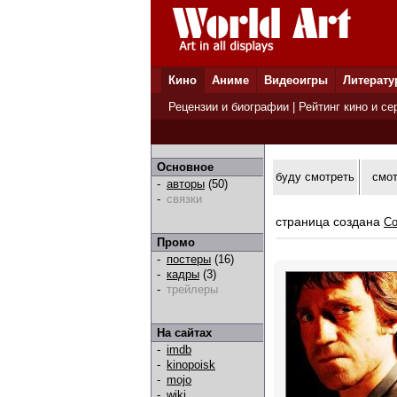
Кино
Аниме
Видеоигры
Литерату
Рецензии и биографии
|
Рейтинг кино и се
Основное
буду смотреть
смо
-
авторы
(50)
-
связки
страница создана
Co
Промо
-
постеры
(16)
-
кадры
(3)
-
трейлеры
На сайтах
-
imdb
-
kinopoisk
-
mojo
-
wiki