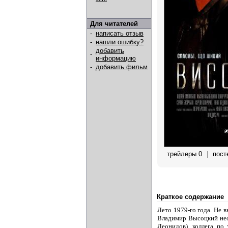
Для читателей
-
написать отзыв
-
нашли ошибку?
добавить
-
информацию
-
добавить фильм
трейлеры 0
|
пост
Краткое содержание
Лето 1979-го года. Не 
Владимир Высоцкий нео
Леонидов), коллега по