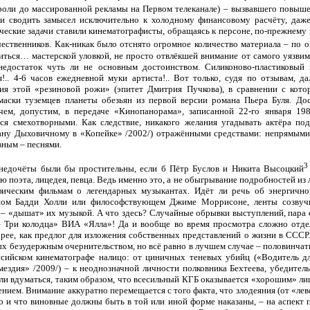
 роли до массированной рекламы на Первом телеканале) – вызвавшего повы
 и сводить замысел исключительно к холодному финансовому расчёту, даже
орческие задачи ставили кинематографисты, обращаясь к персоне, по-прежне
ественников. Как-никак было отснято огромное количество материала – по
иться… мастерской уловкой, не просто отвлёкшей внимание от самого уязвим
недостаток чуть ли не основным достоинством. Силиконово-пластиковый 
!.. 4-6 часов ежедневной муки артиста!.. Вот только, судя по отзывам, д
я этой «резиновой рожи» (эпитет Дмитрия Пучкова), в сравнении с котор
аски туземцев планеты обезьян из первой версии романа Пьера Буля. Дос
ем, допустим, в передаче «Кинопанорама», записанной 22-го января 198
ся смехотворными. Как следствие, никакого желания угадывать актёра по
ну Дыховичному в «Копейке» /2002/) отражёнными средствами: непрямыми 
вным – песнями.
3
 недочёты были бы простительны, если б Пётр Буслов и Никита Высоцкий
 поэта, лицедея, певца. Ведь именно это, а не обыгрывание подробностей из
фическим фильмам о легендарных музыкантах. Идёт ли речь об энергичн
ном Бадди Холли или философствующем Джиме Моррисоне, ленты созвучн
– «дышат» их музыкой. А что здесь? Случайные обрывки выступлений, пара 
– Три колодца» ВИА «Ялла»! Да и вообще во время просмотра сложно отде
орее, как предлог для изложения собственных представлений о жизни в СССР
ых безудержным очернительством, но всё равно в лучшем случае – половинча
сийском кинематографе налицо: от циничных теневых убийц («Водитель дл
мездия» /2009/) – к неоднозначной личности полковника Бехтеева, убедите
ли вдуматься, таким образом, что всесильный КГБ оказывается «хорошим» ли
ием. Внимание аккуратно перемещается с того факта, что злодеяния (от «лев
то и что виновные должны быть в той или иной форме наказаны, – на аспект