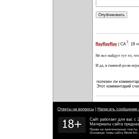
?
RayRayRay
| СА
:
18 л
Не все найдут тут то, чт
И да, в главной роли игр
полезен ли комментар
Этот комментарий счи
Ответы на вопросы
|
Написать сообщение 
Сайт работает для вас с 
Материалы сайта предназ
Права на оригинальные тексты,
Основные темы сайта World Art: