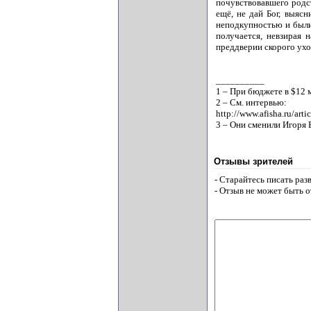
почувствовавшего родс
ещё, не дай Бог, выясн
неподкупностью и были 
получается, невзирая 
преддверии скорого ухо
__________
1 – При бюджете в $12 
2 – См. интервью:
http://www.afisha.ru/art
3 – Они сменили Игоря 
Отзывы зрителей
- Старайтесь писать ра
- Отзыв не может быть 