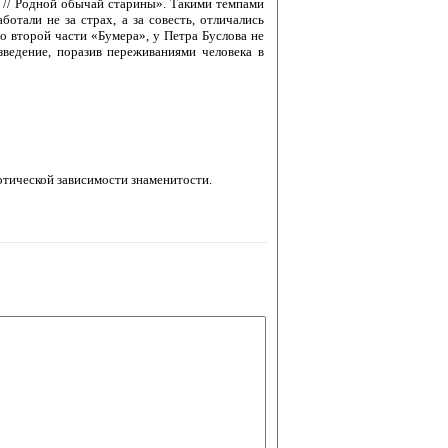
 // Родной обычай старины». Такими темпами
отали не за страх, а за совесть, отличались
во второй части «Бумера», у Петра Буслова не
зведение, поразив переживаниями человека в
отической зависимости знаменитости.