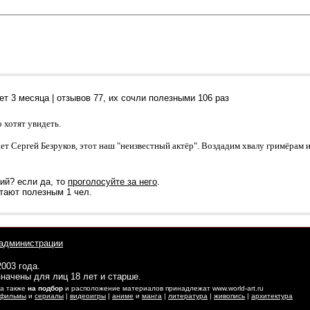
ет 3 месяца
| отзывов
77
, их сочли полезными 106 раз
о хотят увидеть.
ает Сергей Безруков, этот наш "неизвестный актёр". Воздадим хвалу гримёрам и..
ий? если да, то
проголосуйте за него
.
тают полезным 1 чел.
администрации
2003 года.
начены для лиц 18 лет и старше.
 а также
на подбор
и расположение материалов принадлежат www.world-art.ru
фильмы
и
сериалы
|
видеоигры
|
аниме
и
манга
|
литература
|
живопись
|
архитектура