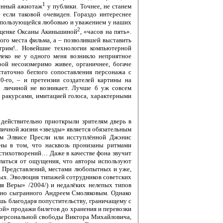
1
шенный ажиотаж
у публики. Точнее, не станем
 если таковой очевиден. Гораздо интереснее
му пользующейся любовью и уважением у наших
2
 оценке Оксаны Акиньшиной
, «часов на пять».
ого места фильма, а – позволившей выставить
грим!.. Новейшие технологии компьютерной
алеко не у одного меня возникло неприятное
ой несоизмеримо живее, органичнее, богаче
таточно беглого сопоставления персонажа с
0-го, – и претензии создателей картины на
д личиной не возникает. Лучше б уж совсем
ракурсами, имитацией голоса, характерными
действительно приоткрыли зрителям дверь в
 личной жизни «звезды» является обязательным
ом Элвисе Пресли или исступлённой Джэнис
ы в том, что насквозь пронизаны ритмами
стихотворений… Даже в качестве фона звучит
латься от ощущения, что авторы используют
. Представлений, местами любопытных и уже,
тых. Эволюция типажей сотрудников советских
я Веры» /2004/) и недалёких нелепых типов
льно сыгранного Андреем Смоляковым. Однако
шь благодаря попустительству, граничащему с
ой» продажи билетов до хранения и перевозки
 персональной свободы Виктора Михайловича,