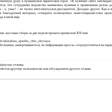
твенную душу в пушкинском лирическом герое: «В чужбине свято наблюдаю
ится, что сотрудники ведомства занимались нужным и правильным делом, раб
– о, ужас! – не глупее интеллектуалов-диссидентов. Досадно другое. Как и 
на благодатный материал, сотворить полноценное экзистенциалистское прои
да в иной мир.
млн. кассовые сборы за две недели проката превысили $20 млн.
icle/akinshina_spasibo_chto_zhyvaya/
Волошина, намеревавшегося, по информации прессы, сосредоточиться на нарк
звёрнутые отзывы.
ответом другому пользователю или обсуждением другого отзыва.