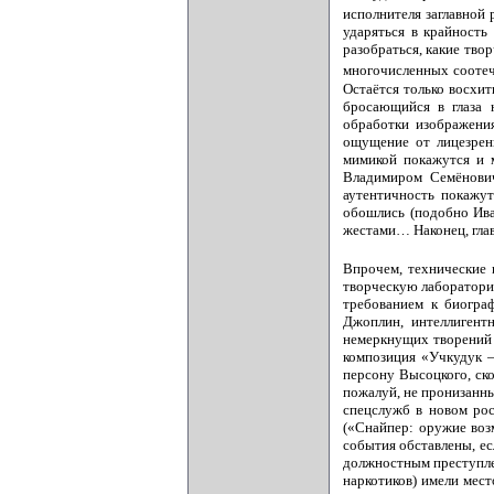
исполнителя заглавной
ударяться в крайность
разобраться, какие тв
многочисленных соотеч
Остаётся только восхит
бросающийся в глаза 
обработки изображения
ощущение от лицезрени
мимикой покажутся и м
Владимиром Семёнович
аутентичность покажут
обошлись (подобно Ива
жестами… Наконец, гла
Впрочем, технические
творческую лабораторию
требованием к биогра
Джоплин, интеллигент
немеркнущих творений 
композиция «Учкудук 
персону Высоцкого, ск
пожалуй, не пронизанн
спецслужб в новом рос
(«Снайпер: оружие воз
события обставлены, ес
должностным преступлен
наркотиков) имели мес