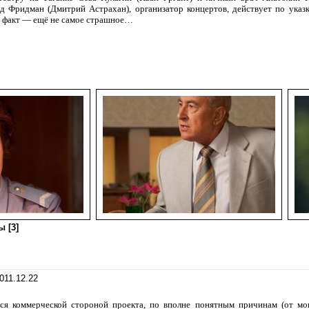
ид Фридман (Дмитрий Астрахан), организатор концертов, действует по указ
т факт — ещё не самое страшное…
 [3]
011.12.22
ься коммерческой стороной проекта, по вполне понятным причинам (от м