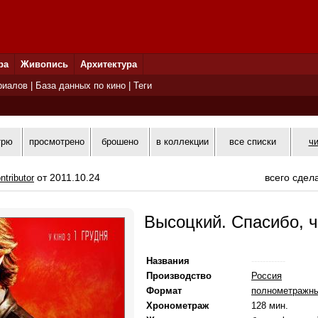
ра
Живопись
Архитектура
риалов
|
База данных по кино
|
Теги
трю
просмотрено
брошено
в коллекции
все списки
ч
от 2011.10.24
всего сдел
ntributor
Высоцкий. Спасибо, 
Названия
------------
Производство
Россия
Формат
полнометражн
Хронометраж
128 мин.