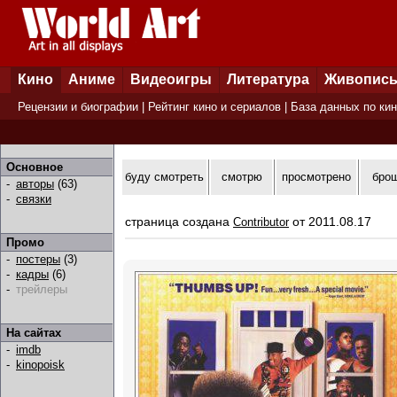
Кино
Аниме
Видеоигры
Литература
Живопис
Рецензии и биографии
|
Рейтинг кино и сериалов
|
База данных по ки
Основное
буду смотреть
смотрю
просмотрено
бро
-
авторы
(63)
-
связки
страница создана
от 2011.08.17
Contributor
Промо
-
постеры
(3)
-
кадры
(6)
-
трейлеры
На сайтах
-
imdb
-
kinopoisk