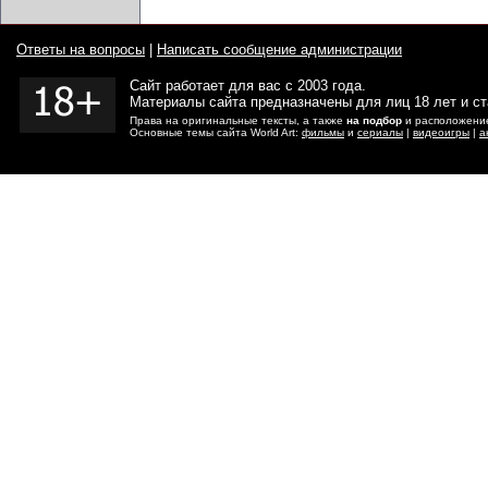
Ответы на вопросы
|
Написать сообщение администрации
Сайт работает для вас с 2003 года.
Материалы сайта предназначены для лиц 18 лет и с
Права на оригинальные тексты, а также
на подбор
и расположение
Основные темы сайта World Art:
фильмы
и
сериалы
|
видеоигры
|
а