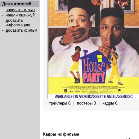
Для читателей
-
написать отзыв
-
нашли ошибку?
добавить
-
информацию
-
добавить фильм
трейлеры 0
|
постеры 3
|
кадры 6
Кадры из фильма