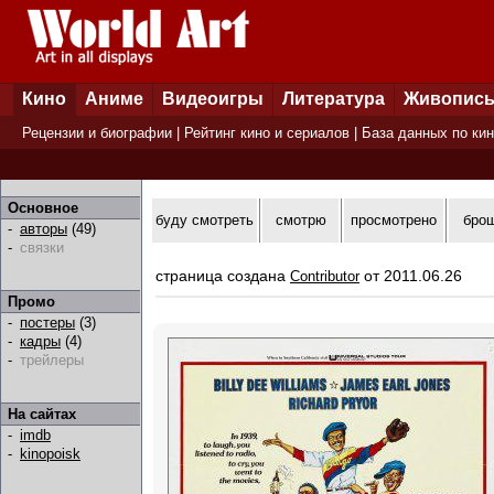
Кино
Аниме
Видеоигры
Литература
Живопис
Рецензии и биографии
|
Рейтинг кино и сериалов
|
База данных по ки
Основное
буду смотреть
смотрю
просмотрено
бро
-
авторы
(49)
-
связки
страница создана
от 2011.06.26
Contributor
Промо
-
постеры
(3)
-
кадры
(4)
-
трейлеры
На сайтах
-
imdb
-
kinopoisk