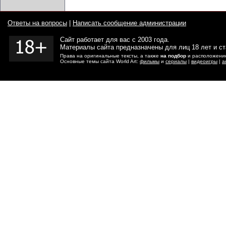
Ответы на вопросы
|
Написать сообщение администрации
Сайт работает для вас с 2003 года.
Материалы сайта предназначены для лиц 18 лет и с
Права на оригинальные тексты, а также
на подбор
и расположение
Основные темы сайта World Art:
фильмы
и
сериалы
|
видеоигры
|
а