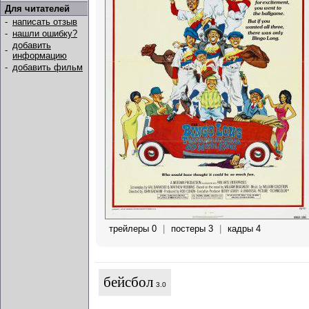
Для читателей
-
написать отзыв
-
нашли ошибку?
добавить
-
информацию
-
добавить фильм
трейлеры 0
|
постеры 3
|
кадры 4
бейсбол
3.0