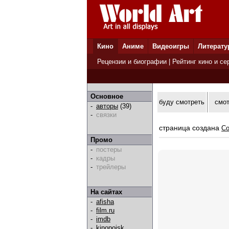
Кино
Аниме
Видеоигры
Литерату
Рецензии и биографии
|
Рейтинг кино и се
Основное
буду смотреть
смо
-
авторы
(39)
-
связки
страница создана
Co
Промо
-
постеры
-
кадры
-
трейлеры
На сайтах
-
afisha
-
film.ru
-
imdb
-
kinopoisk