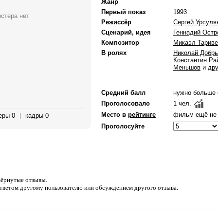
Жанр
Первый показ
1993
остера нет
Режиссёр
Сергей Урсуля
Сценарий, идея
Геннадий Остр
Композитор
Микаэл Тарив
В ролях
Николай Добр
Константин Ра
Меньшов
и
дру
Средний балл
нужно больше 
Проголосовало
1 чел.
Место в
рейтинге
фильм ещё не 
еры 0
|
кадры 0
Проголосуйте
звёрнутые отзывы.
ответом другому пользователю или обсуждением другого отзыва.