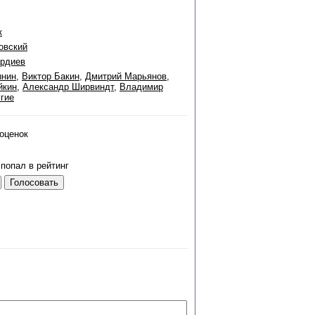
к
овский
ердиев
ынин
,
Виктор Бакин
,
Дмитрий Марьянов
,
йкин
,
Александр Ширвиндт
,
Владимир
гие
оценок
попал в рейтинг