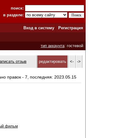
поиск:
в разделе:
Вход в систему
Регистрация
тип аккаунта
: гостевой
аписать отзыв
редактировать
<-
->
ано правок - 7, последняя: 2023.05.15
ый фильм