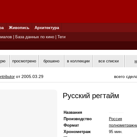
ра
Живопись
Архитектура
риалов
|
База данных по кино
|
Теги
трю
просмотрено
брошено
в коллекции
все списки
н
от 2005.03.29
всего сдел
ntributor
Русский регтайм
Названия
------------
Производство
Россия
Формат
полнометражн
Хронометраж
95 мин.