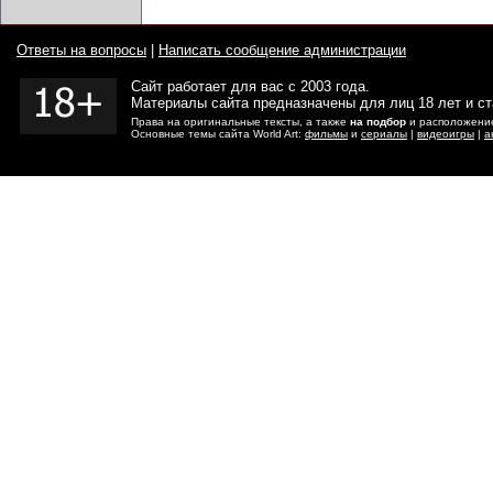
Ответы на вопросы
|
Написать сообщение администрации
Сайт работает для вас с 2003 года.
Материалы сайта предназначены для лиц 18 лет и с
Права на оригинальные тексты, а также
на подбор
и расположение
Основные темы сайта World Art:
фильмы
и
сериалы
|
видеоигры
|
а