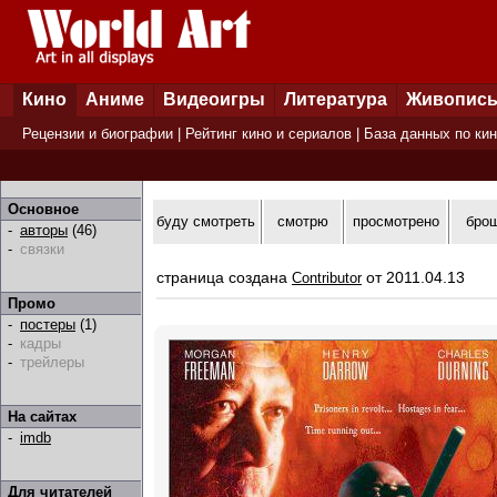
Кино
Аниме
Видеоигры
Литература
Живопис
Рецензии и биографии
|
Рейтинг кино и сериалов
|
База данных по ки
Основное
буду смотреть
смотрю
просмотрено
бро
-
авторы
(46)
-
связки
страница создана
от 2011.04.13
Contributor
Промо
-
постеры
(1)
-
кадры
-
трейлеры
На сайтах
-
imdb
Для читателей