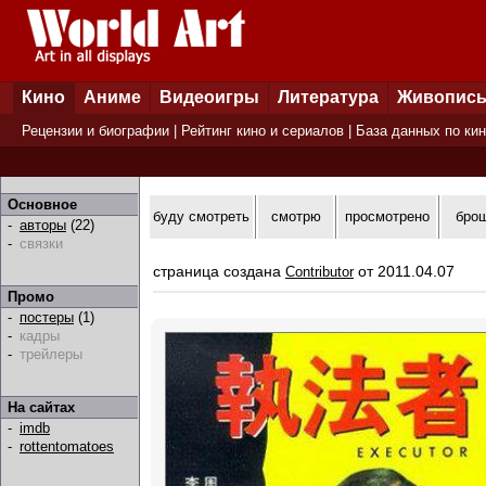
Кино
Аниме
Видеоигры
Литература
Живопис
Рецензии и биографии
|
Рейтинг кино и сериалов
|
База данных по ки
Основное
буду смотреть
смотрю
просмотрено
бро
-
авторы
(22)
-
связки
страница создана
от 2011.04.07
Contributor
Промо
-
постеры
(1)
-
кадры
-
трейлеры
На сайтах
-
imdb
-
rottentomatoes