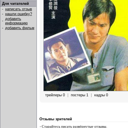
Для читателей
-
написать отзыв
-
нашли ошибку?
добавить
-
информацию
-
добавить фильм
трейлеры 0
|
постеры 1
|
кадры 0
Отзывы зрителей
- Старайтесь писать развёрнутые отзывы.