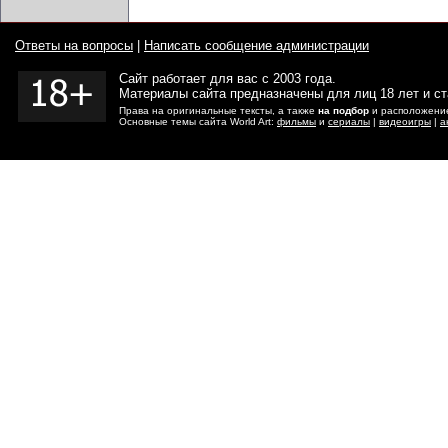
Ответы на вопросы
|
Написать сообщение администрации
Сайт работает для вас с 2003 года.
Материалы сайта предназначены для лиц 18 лет и с
Права на оригинальные тексты, а также
на подбор
и расположение
Основные темы сайта World Art:
фильмы
и
сериалы
|
видеоигры
|
а