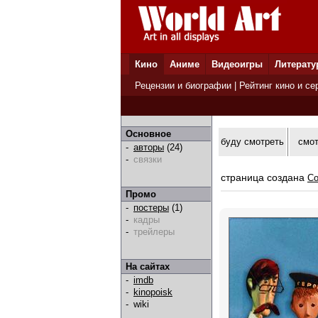
Кино
Аниме
Видеоигры
Литерату
Рецензии и биографии
|
Рейтинг кино и се
Основное
буду смотреть
смо
-
авторы
(24)
-
связки
страница создана
Co
Промо
-
постеры
(1)
-
кадры
-
трейлеры
На сайтах
-
imdb
-
kinopoisk
-
wiki