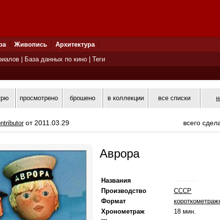
ра
Живопись
Архитектура
риалов
|
База данных по кино
|
Теги
трю
просмотрено
брошено
в коллекции
все списки
н
от 2011.03.29
всего сдел
ntributor
Аврора
Названия
------------
Производство
СССР
Формат
короткометра
Хронометраж
18 мин.