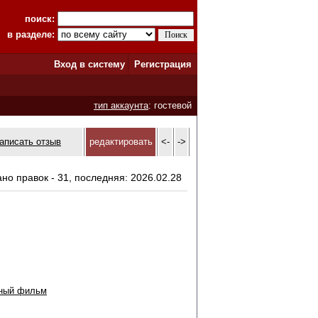
поиск:
в разделе:
Вход в систему
Регистрация
тип аккаунта
: гостевой
аписать отзыв
редактировать
<-
->
ано правок - 31, последняя: 2026.02.28
жный фильм