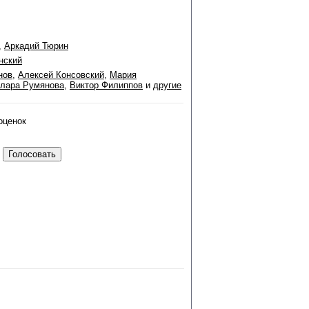
,
Аркадий Тюрин
нский
нов
,
Алексей Консовский
,
Мария
лара Румянова
,
Виктор Филиппов
и
другие
оценок