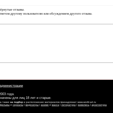
звёрнутые отзывы.
ответом другому пользователю или обсуждением другого отзыва.
администрации
2003 года.
начены для лиц 18 лет и старше.
 а также
на подбор
и расположение материалов принадлежат www.world-art.ru
фильмы
и
сериалы
|
видеоигры
|
аниме
и
манга
|
литература
|
живопись
|
архитектура