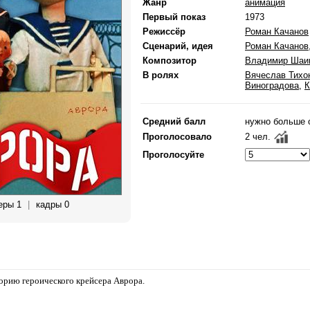
Жанр
анимация
Первый показ
1973
Режиссёр
Роман Качанов
Сценарий, идея
Роман Качанов
Композитор
Владимир Шаи
В ролях
Вячеслав Тихо
Виноградова
,
К
Средний балл
нужно больше 
Проголосовало
2 чел.
Проголосуйте
еры 1
|
кадры 0
орию героического крейсера Аврора.