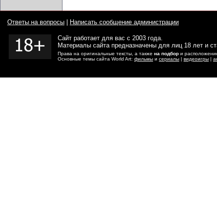
Ответы на вопросы
|
Написать сообщение администрации
Сайт работает для вас с 2003 года.
Материалы сайта предназначены для лиц 18 лет и с
Права на оригинальные тексты, а также
на подбор
и расположение
Основные темы сайта World Art:
фильмы
и
сериалы
|
видеоигры
|
а