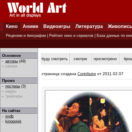
Кино
Аниме
Видеоигры
Литература
Живопис
Рецензии и биографии
|
Рейтинг кино и сериалов
|
База данных по ки
Основное
буду смотреть
смотрю
просмотрено
бро
-
авторы
(49)
-
связки
страница создана
от 2011.02.07
Contributor
Промо
-
постеры
(3)
-
кадры
-
трейлеры
На сайтах
-
imdb
-
kinopoisk