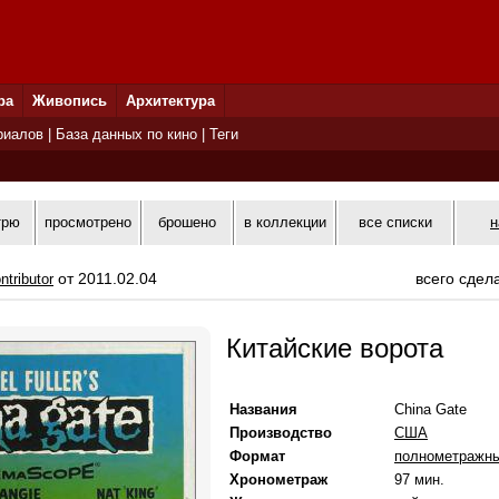
ра
Живопись
Архитектура
риалов
|
База данных по кино
|
Теги
трю
просмотрено
брошено
в коллекции
все списки
н
от 2011.02.04
всего сдел
ntributor
Китайские ворота
Названия
China Gate
Производство
США
Формат
полнометражн
Хронометраж
97 мин.