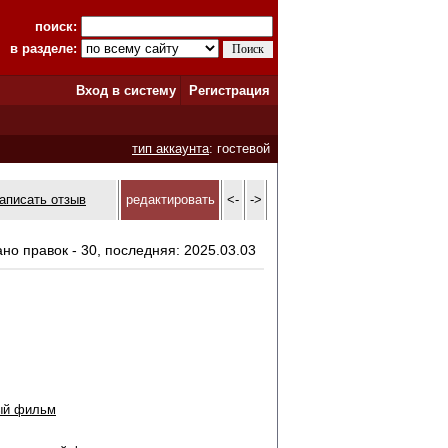
поиск:
в разделе:
Вход в систему
Регистрация
тип аккаунта
: гостевой
аписать отзыв
редактировать
<-
->
ано правок - 30, последняя: 2025.03.03
ый фильм