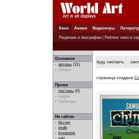
Кино
Аниме
Видеоигры
Литерату
Рецензии и биографии
|
Рейтинг кино и се
Основное
буду смотреть
смо
-
авторы
(31)
-
связки
страница создана
Co
Промо
-
постеры
(6)
-
кадры
-
трейлеры
На сайтах
-
blu-ray
-
imdb
-
kinopoisk
-
wiki