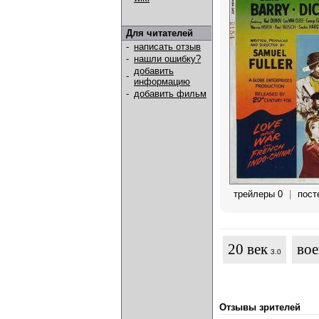
Для читателей
-
написать отзыв
-
нашли ошибку?
добавить
-
информацию
-
добавить фильм
трейлеры 0
|
пост
20 век
во
3.0
Отзывы зрителей