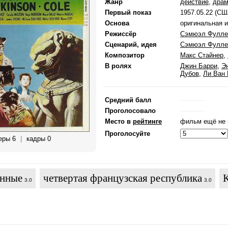
Жанр
действие
,
дра
Первый показ
1957.05.22 (СШ
Основа
оригинальная 
Режиссёр
Сэмюэл Фулле
Сценарий, идея
Сэмюэл Фулле
Композитор
Макс Стайнер
,
В ролях
Джин Барри
,
Э
Дубов
,
Ли Ван
Средний балл
------------
Проголосовало
------------
Место в
рейтинге
фильм ещё не 
Проголосуйте
еры 6
|
кадры 0
енные
четвертая французская республика
3.0
3.0