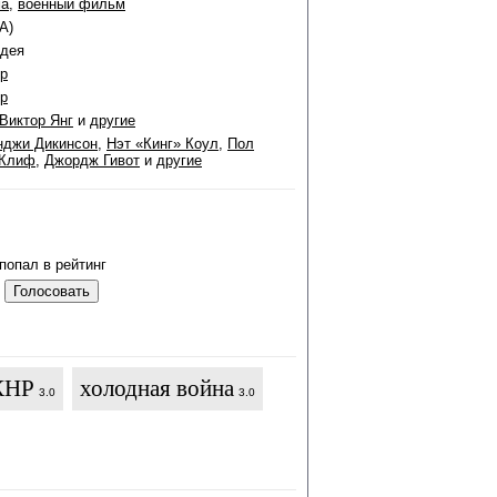
ма
,
военный фильм
А)
идея
р
р
Виктор Янг
и
другие
нджи Дикинсон
,
Нэт «Кинг» Коул
,
Пол
 Клиф
,
Джордж Гивот
и
другие
попал в рейтинг
КНР
холодная война
3.0
3.0