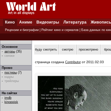
Кино
Аниме
Видеоигры
Литература
Живопис
Рецензии и биографии
|
Рейтинг кино и сериалов
|
База данных по ки
Основное
буду смотреть
смотрю
просмотрено
бро
-
авторы
(35)
-
связки
страница создана
от 2011.02.03
Contributor
Промо
-
постеры
(7)
-
кадры
-
трейлеры
На сайтах
-
imdb
-
kinopoisk