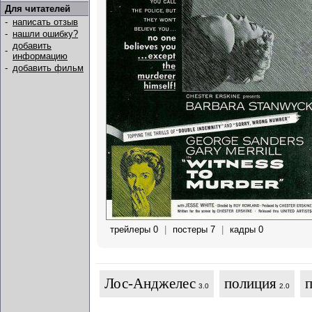
Для читателей
-
написать отзыв
-
нашли ошибку?
добавить
-
информацию
-
добавить фильм
трейлеры 0
|
постеры 7
|
кадры 0
Лос-Анджелес
полиция
3.0
2.0