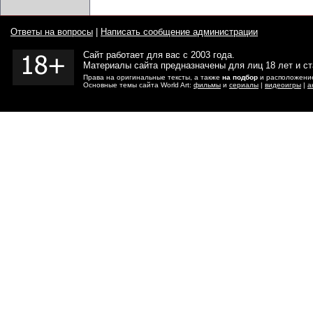
Ответы на вопросы
|
Написать сообщение администрации
Сайт работает для вас с 2003 года.
Материалы сайта предназначены для лиц 18 лет и с
Права на оригинальные тексты, а также
на подбор
и расположение
Основные темы сайта World Art:
фильмы
и
сериалы
|
видеоигры
|
а