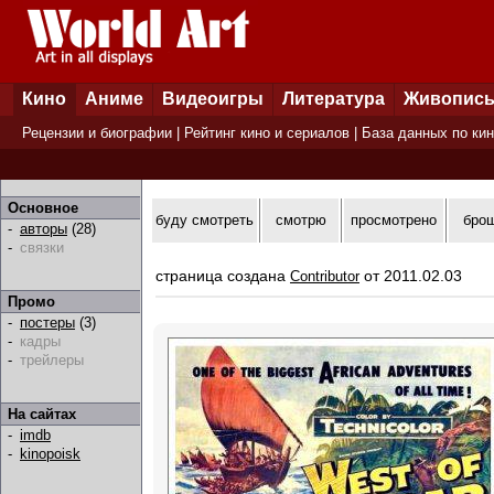
Кино
Аниме
Видеоигры
Литература
Живопис
Рецензии и биографии
|
Рейтинг кино и сериалов
|
База данных по ки
Основное
буду смотреть
смотрю
просмотрено
бро
-
авторы
(28)
-
связки
страница создана
от 2011.02.03
Contributor
Промо
-
постеры
(3)
-
кадры
-
трейлеры
На сайтах
-
imdb
-
kinopoisk