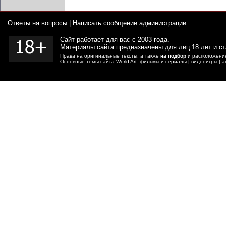
Ответы на вопросы
|
Написать сообщение администрации
Сайт работает для вас с 2003 года.
Материалы сайта предназначены для лиц 18 лет и с
Права на оригинальные тексты, а также
на подбор
и расположение
Основные темы сайта World Art:
фильмы
и
сериалы
|
видеоигры
|
а