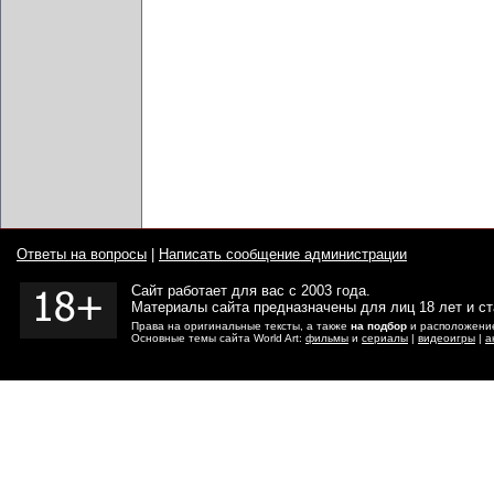
Ответы на вопросы
|
Написать сообщение администрации
Сайт работает для вас с 2003 года.
Материалы сайта предназначены для лиц 18 лет и с
Права на оригинальные тексты, а также
на подбор
и расположение
Основные темы сайта World Art:
фильмы
и
сериалы
|
видеоигры
|
а