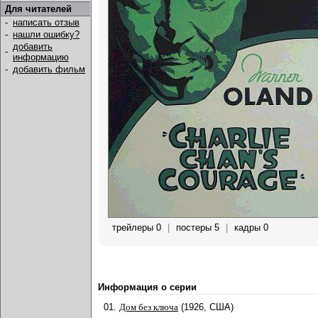
Для читателей
-
написать отзыв
-
нашли ошибку?
добавить
-
информацию
-
добавить фильм
трейлеры 0
|
постеры 5
|
кадры 0
Информация о серии
01.
Дом без ключа
(1926, США)