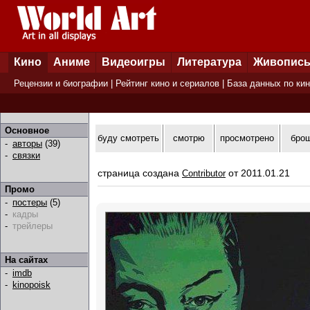
Кино
Аниме
Видеоигры
Литература
Живопис
Рецензии и биографии
|
Рейтинг кино и сериалов
|
База данных по ки
Основное
буду смотреть
смотрю
просмотрено
бро
-
авторы
(39)
-
связки
страница создана
от 2011.01.21
Contributor
Промо
-
постеры
(5)
-
кадры
-
трейлеры
На сайтах
-
imdb
-
kinopoisk