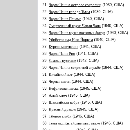
21.
Чарли Чан на острове сокровищ
(1939, США)
22.
Чарли Чан в городе Тьмы
(1939, США)
23.
Чарли Чан в Панаме
(1940, США)
24.
Смертельный круиз Чарли Чана
(1940, США)
25.
Чарли Чан в музее восковых фигур
(1940, США)
26.
Убийство над Нью-Йорком
(1940, США)
27.
Курган мертвецов
(1941, США)
28.
Чарли Чан в Рио
(1941, США)
29.
Замок в пустыне
(1942, США)
30.
Чарли Чан на секретной службе
(1944, США)
31.
Китайский кот
(1944, США)
32.
Черная магия
(1944, США)
33.
Нефритовая маска
(1945, США)
34.
Алый ключ
(1945, США)
35.
Шанхайская кобра
(1945, США)
36.
Красный дракон
(1945, США)
37.
Тёмное алиби
(1946, США)
38.
Тени над Китайским кварталом
(1946, США)