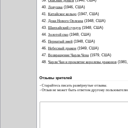
39.
Опасные деньги
(1946, США)
40.
Ловушка
(1946, США)
41.
Китайское кольцо
(1947, США)
42.
Доки Нового Орлеана
(1948, США)
43.
Шанхайский сундук
(1948, США)
44.
Золотой глаз
(1948, США)
45.
Пернатый змей
(1948, США)
46.
Небесный дракон
(1949, США)
47.
Возвращение Чарли Чена
(1979, США)
48.
Чарли Чан и проклятие королевы драконов
(1981
Отзывы зрителей
- Старайтесь писать развёрнутые отзывы.
- Отзыв не может быть ответом другому пользователю