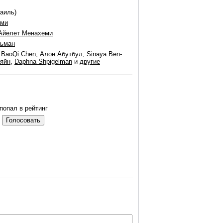
раиль)
еми
Айелет Менахеми
льман
,
BaoQi Chen
,
Алон Абутбул
,
Sinaya Ben-
яйн
,
Daphna Shpigelman
и
другие
попал в рейтинг