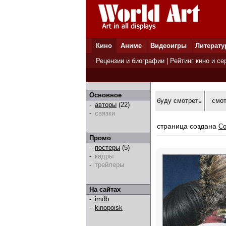
Кино
Аниме
Видеоигры
Литерату
Рецензии и биографии
|
Рейтинг кино и се
Основное
буду смотреть
смо
-
авторы
(22)
-
связки
страница создана
Co
Промо
-
постеры
(5)
-
кадры
-
трейлеры
На сайтах
-
imdb
-
kinopoisk