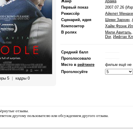
Жанр
драма
Первый показ
2007.07.26 (Из
Режиссёр
Айелет Менах
Сценарий, идея
Шеми Зархин
,
Композитор
Хайм Фрэнк И
В ролях
Мили Авиталь
Dor
,
Иифтах Кл
Средний балл
------------
Проголосовало
------------
Место в
рейтинге
фильм ещё не 
Проголосуйте
еры 5
|
кадры 0
звёрнутые отзывы.
ответом другому пользователю или обсуждением другого отзыва.