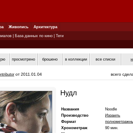
ра
Живопись
Архитектура
риалов
|
База данных по кино
|
Теги
трю
просмотрено
брошено
в коллекции
все списки
н
от 2011.01.04
всего сдел
ntributor
Нудл
Названия
Noodle
Производство
Израиль
Формат
полнометражн
Хронометраж
90 мин.