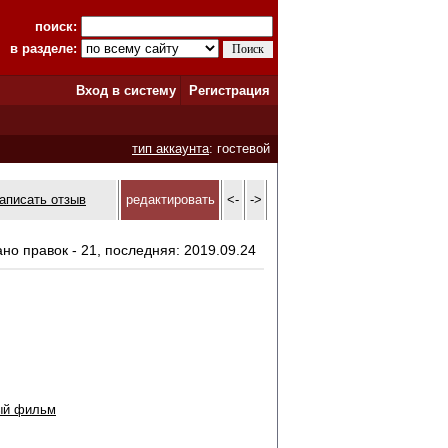
поиск:
в разделе:
Вход в систему
Регистрация
тип аккаунта
: гостевой
аписать отзыв
редактировать
<-
->
ано правок - 21, последняя: 2019.09.24
ый фильм