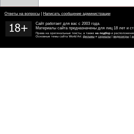
Ответы на вопросы
|
Написать сообщение администрации
Сайт работает для вас с 2003 года.
Материалы сайта предназначены для лиц 18 лет и с
Права на оригинальные тексты, а также
на подбор
и расположение
Основные темы сайта World Art:
фильмы
и
сериалы
|
видеоигры
|
а