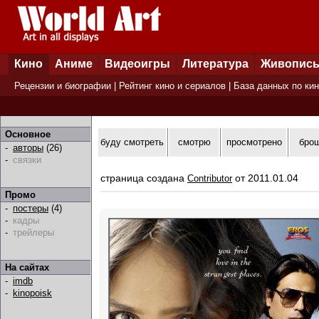
Кино
Аниме
Видеоигры
Литература
Живопис
Рецензии и биографии
|
Рейтинг кино и сериалов
|
База данных по ки
Основное
буду смотреть
смотрю
просмотрено
бро
-
авторы
(26)
-
связки
страница создана
от 2011.01.04
Contributor
Промо
-
постеры
(4)
-
кадры
-
трейлеры
На сайтах
-
imdb
-
kinopoisk