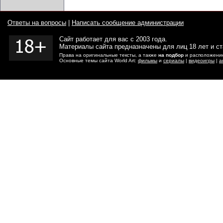
Ответы на вопросы
|
Написать сообщение администрации
Сайт работает для вас с 2003 года.
Материалы сайта предназначены для лиц 18 лет и с
Права на оригинальные тексты, а также
на подбор
и расположение
Основные темы сайта World Art:
фильмы
и
сериалы
|
видеоигры
|
а