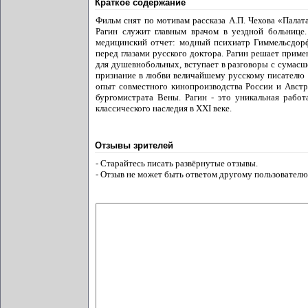
Краткое содержание
Фильм снят по мотивам рассказа А.П. Чехова «Пала
Рагин служит главным врачом в уездной больнице
медицинский отчет: модный психиатр Гиммельсдорф
перед глазами русского доктора. Рагин решает прим
для душевнобольных, вступает в разговоры с сумасш
признание в любви величайшему русскому писателю и
опыт совместного кинопроизводства России и Авст
бургомистрата Вены. Рагин - это уникальная работ
классического наследия в ХХI веке.
Отзывы зрителей
- Старайтесь писать развёрнутые отзывы.
- Отзыв не может быть ответом другому пользователю