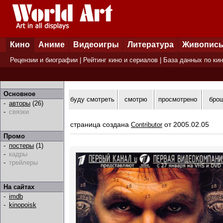
Кино
Аниме
Видеоигры
Литература
Живопис
Рецензии и биографии
|
Рейтинг кино и сериалов
|
База данных по ки
Основное
буду смотреть
смотрю
просмотрено
бро
-
авторы
(26)
-
связки
страница создана
от 2005.02.05
Contributor
Промо
-
постеры
(1)
-
кадры
-
трейлеры
На сайтах
-
imdb
-
kinopoisk