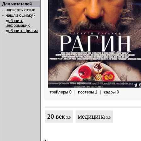
Для читателей
-
написать отзыв
-
нашли ошибку?
добавить
-
информацию
-
добавить фильм
трейлеры 0
|
постеры 1
|
кадры 0
20 век
медицина
3.0
3.0