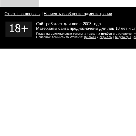
Ответы на вопросы
|
Написать сообщение администрации
Сайт работает для вас с 2003 года.
Материалы сайта предназначены для лиц 18 лет и с
Права на оригинальные тексты, а также
на подбор
и расположение
Основные темы сайта World Art:
фильмы
и
сериалы
|
видеоигры
|
а