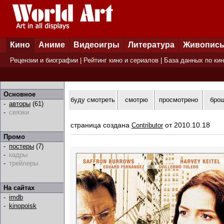
Кино
Аниме
Видеоигры
Литература
Живопис
Рецензии и биографии
|
Рейтинг кино и сериалов
|
База данных по ки
Основное
буду смотреть
смотрю
просмотрено
бро
-
авторы
(61)
-
связки
страница создана
от 2010.10.18
Contributor
Промо
-
постеры
(7)
-
кадры
-
трейлеры
На сайтах
-
imdb
-
kinopoisk