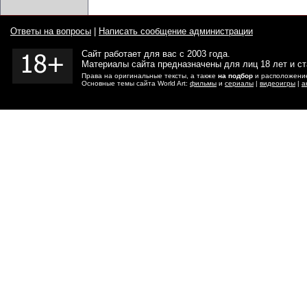
Ответы на вопросы
|
Написать сообщение администрации
Сайт работает для вас с 2003 года.
Материалы сайта предназначены для лиц 18 лет и с
Права на оригинальные тексты, а также
на подбор
и расположение
Основные темы сайта World Art:
фильмы
и
сериалы
|
видеоигры
|
а