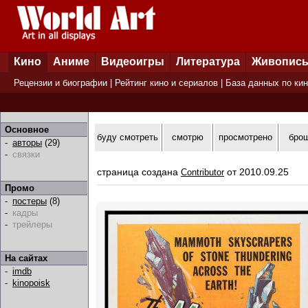
Кино
Аниме
Видеоигры
Литература
Живопис
Рецензии и биографии
|
Рейтинг кино и сериалов
|
База данных по ки
Основное
буду смотреть
смотрю
просмотрено
бро
-
авторы
(29)
-
связки
страница создана
от 2010.09.25
Contributor
Промо
-
постеры
(8)
-
кадры
-
трейлеры
На сайтах
-
imdb
-
kinopoisk