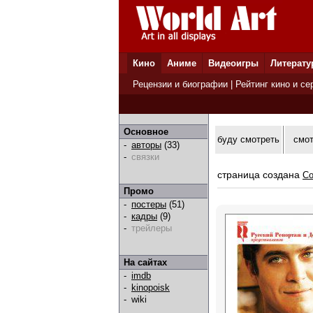
Кино
Аниме
Видеоигры
Литерату
Рецензии и биографии
|
Рейтинг кино и се
Основное
буду смотреть
смо
-
авторы
(33)
-
связки
страница создана
Co
Промо
-
постеры
(51)
-
кадры
(9)
-
трейлеры
На сайтах
-
imdb
-
kinopoisk
-
wiki