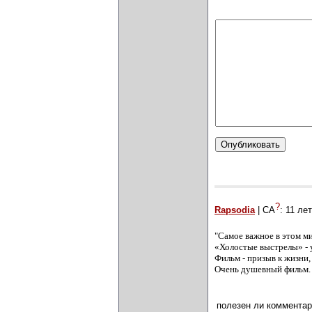
?
Rapsodia
| СА
:
11 ле
"Самое важное в этом мир
«Холостые выстрелы» - 
Фильм - призыв к жизни,
Очень душевный фильм.
полезен ли комментар