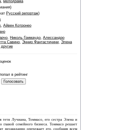
а
,
мелодрама
рмания)
окат
Русский репортаж
)
к
к
,
Айвен Котронео
ано
арчо
,
Николь Гримаудо
,
Алессандро
тта Савино
,
Эннио Фантастичини
,
Элена
и
другие
оценок
попал в рейтинг
 тетя Лучиана, Томмасо, его сестра Элена и
 главой семейного бизнеса. Томмасо решает
рат неожиданно опережает его, сообщив всем