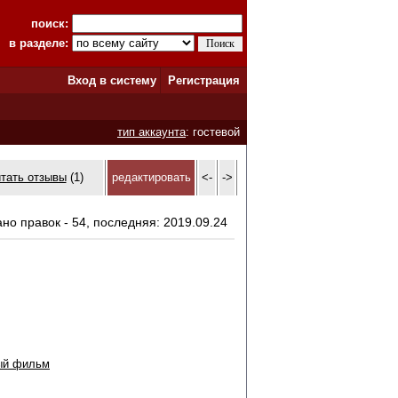
поиск:
в разделе:
Вход в систему
Регистрация
тип аккаунта
: гостевой
итать отзывы
(1)
редактировать
<-
->
ано правок - 54, последняя: 2019.09.24
ый фильм