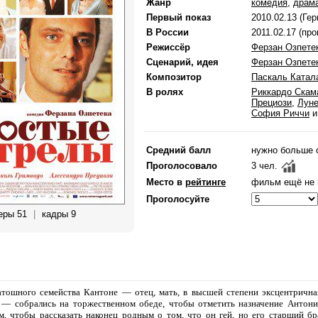
Жанр
комедия
,
драм
Первый показ
2010.02.13 (Ге
В России
2011.02.17 (пр
Режиссёр
Ферзан Озпете
Сценарий, идея
Ферзан Озпете
Композитор
Паскаль Катал
В ролях
Риккардо Скам
Прециози
,
Луне
София Риччи
Средний балл
нужно больше 
Проголосовало
3 чел.
Место в
рейтинге
фильм ещё не 
Проголосуйте
еры 51
|
кадры 9
тошного семейства Кантоне — отец, мать, в высшей степени эксцентричная
— собрались на торжественном обеде, чтобы отметить назначение Антонио
ем, чтобы рассказать наконец родным о том, что он гей, но его старший б