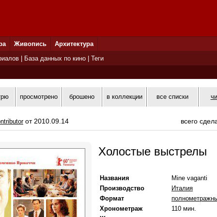
ра
Живопись
Архитектура
риалов
|
База данных по кино
|
Теги
трю
просмотрено
брошено
в коллекции
все списки
ч
от 2010.09.14
всего сдел
ntributor
Холостые выстрелы
Названия
Mine vaganti
Производство
Италия
Формат
полнометражн
Хронометраж
110 мин.