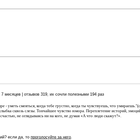
т 7 месяцев
| отзывов
319
, их сочли полезными 194 раз
е - уметь смеяться, когда тебе грустно, когда ты чувствуешь, что умираешь."(с
улыбка сквозь слезы. Тончайшее чувство юмора. Переплетение историй, эмоци
 счастью, не оглядываясь ни на кого, не думая «А что люди скажут?».
ий? если да, то
проголосуйте за него
.