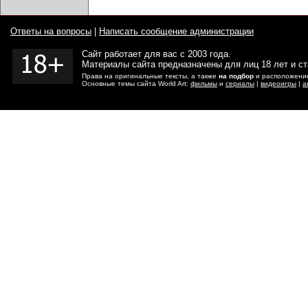
Ответы на вопросы
|
Написать сообщение администрации
Сайт работает для вас с 2003 года.
Материалы сайта предназначены для лиц 18 лет и с
Права на оригинальные тексты, а также
на подбор
и расположение
Основные темы сайта World Art:
фильмы
и
сериалы
|
видеоигры
|
а