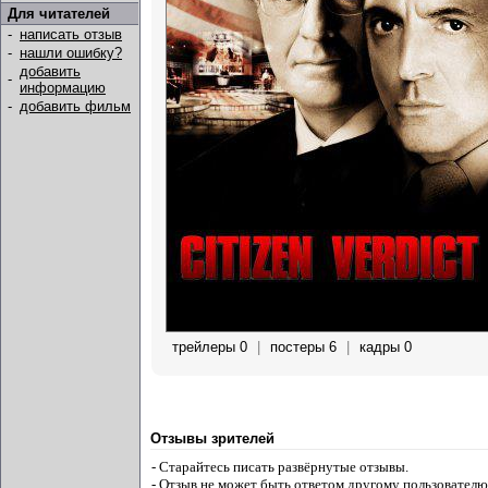
Для читателей
-
написать отзыв
-
нашли ошибку?
добавить
-
информацию
-
добавить фильм
трейлеры 0
|
постеры 6
|
кадры 0
Отзывы зрителей
- Старайтесь писать развёрнутые отзывы.
- Отзыв не может быть ответом другому пользователю