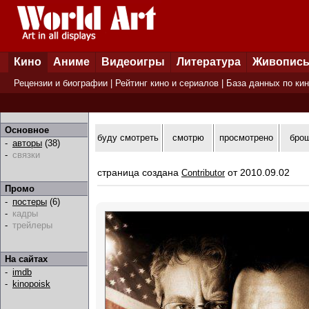
Кино
Аниме
Видеоигры
Литература
Живопис
Рецензии и биографии
|
Рейтинг кино и сериалов
|
База данных по ки
Основное
буду смотреть
смотрю
просмотрено
бро
-
авторы
(38)
-
связки
страница создана
от 2010.09.02
Contributor
Промо
-
постеры
(6)
-
кадры
-
трейлеры
На сайтах
-
imdb
-
kinopoisk