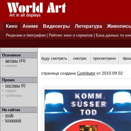
Кино
Аниме
Видеоигры
Литература
Живопис
Рецензии и биографии
|
Рейтинг кино и сериалов
|
База данных по ки
Основное
буду смотреть
смотрю
просмотрено
бро
-
авторы
(43)
-
связки
страница создана
от 2010.09.02
Contributor
Промо
-
постеры
(6)
-
кадры
-
трейлеры
На сайтах
-
imdb
-
kinopoisk