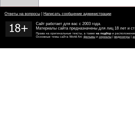
Ответы на вопросы
|
Написать сообщение администрации
Сайт работает для вас с 2003 года.
Материалы сайта предназначены для лиц 18 лет и с
Права на оригинальные тексты, а также
на подбор
и расположение
Основные темы сайта World Art:
фильмы
и
сериалы
|
видеоигры
|
а