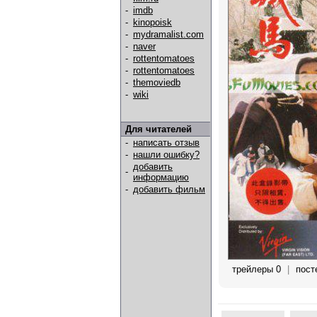
-
imdb
-
kinopoisk
-
mydramalist.com
-
naver
-
rottentomatoes
-
rottentomatoes
-
themoviedb
-
wiki
Для читателей
-
написать отзыв
-
нашли ошибку?
добавить
-
информацию
-
добавить фильм
трейлеры 0
|
пост