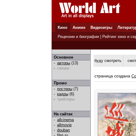
Кино
Аниме
Видеоигры
Литерату
Рецензии и биографии
|
Рейтинг кино и се
Основное
буду смотреть
смо
-
авторы
(13)
-
связки
страница создана
Co
Промо
-
постеры
(7)
-
кадры
(6)
-
трейлеры
На сайтах
-
allcinema
-
allmovie
-
douban
-
film.ru