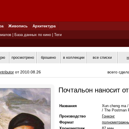
ра
Живопись
Архитектура
риалов
|
База данных по кино
|
Теги
трю
просмотрено
брошено
в коллекции
все списки
н
от 2010.08.26
всего сдел
ntributor
Почтальон наносит о
Названия
Xun cheng ma /
/ The Postman 
Производство
Гонконг
Формат
полнометражн
Хронометраж
87 мин.