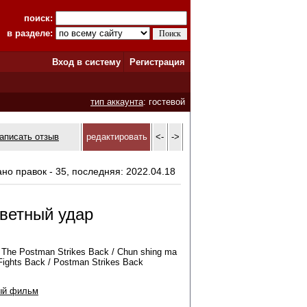
поиск:
в разделе:
Вход в систему
Регистрация
тип аккаунта
: гостевой
аписать отзыв
редактировать
<-
->
ано правок - 35, последняя: 2022.04.18
тветный удар
 The Postman Strikes Back / Chun shing ma
Fights Back / Postman Strikes Back
ый фильм