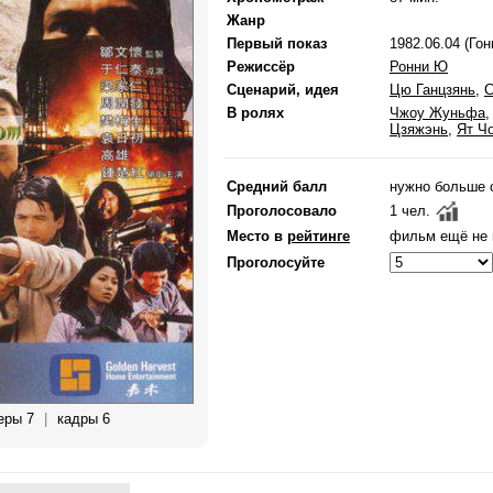
Жанр
Первый показ
1982.06.04 (Гон
Режиссёр
Ронни Ю
Сценарий, идея
Цю Ганцзянь
,
С
В ролях
Чжоу Жуньфа
Цзяжэнь
,
Ят Ч
Средний балл
нужно больше 
Проголосовало
1 чел.
Место в
рейтинге
фильм ещё не 
Проголосуйте
еры 7
|
кадры 6