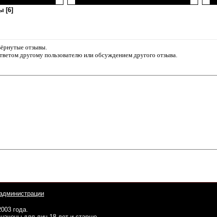
 [6]
звёрнутые отзывы.
ответом другому пользователю или обсуждением другого отзыва.
администрации
2003 года.
начены для лиц 18 лет и старше.