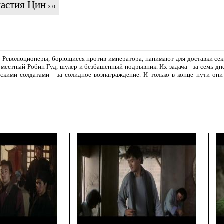
астия Цин
3.0
. Революционеры, борющиеся против императора, нанимают для доставки секр
 местный Робин Гуд, шулер и безбашенный подрывник. Их задача - за семь д
скими солдатами - за солидное вознаграждение. И только в конце пути они