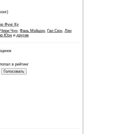
конг)
ю Фунг Ку
,
Чери Чун
,
Фань Мэйшэн
,
Гао Сюн
,
Лян
ор Юэн
и
другие
оценок
попал в рейтинг