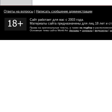
Ответы на вопросы
|
Написать сообщение администрации
Сайт работает для вас с 2003 года.
Материалы сайта предназначены для лиц 18 лет и с
Права на оригинальные тексты, а также
на подбор
и расположение
Основные темы сайта World Art:
фильмы
и
сериалы
|
видеоигры
|
а