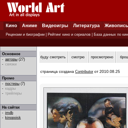
Кино
Аниме
Видеоигры
Литература
Живопис
Рецензии и биографии
|
Рейтинг кино и сериалов
|
База данных по ки
Основное
буду смотреть
смотрю
просмотрено
бро
-
авторы
(27)
-
связки
страница создана
от 2010.08.25
Contributor
Промо
-
постеры
(7)
-
кадры
-
трейлеры
На сайтах
-
imdb
-
kinopoisk