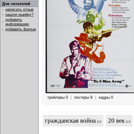
Для читателей
-
написать отзыв
-
нашли ошибку?
добавить
-
информацию
-
добавить фильм
трейлеры 0
|
постеры 9
|
кадры 0
гражданская война
20 век
3.0
3.0