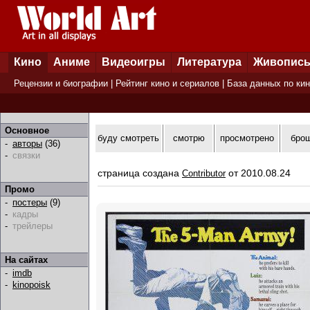
Кино
Аниме
Видеоигры
Литература
Живопис
Рецензии и биографии
|
Рейтинг кино и сериалов
|
База данных по ки
Основное
буду смотреть
смотрю
просмотрено
бро
-
авторы
(36)
-
связки
страница создана
от 2010.08.24
Contributor
Промо
-
постеры
(9)
-
кадры
-
трейлеры
На сайтах
-
imdb
-
kinopoisk