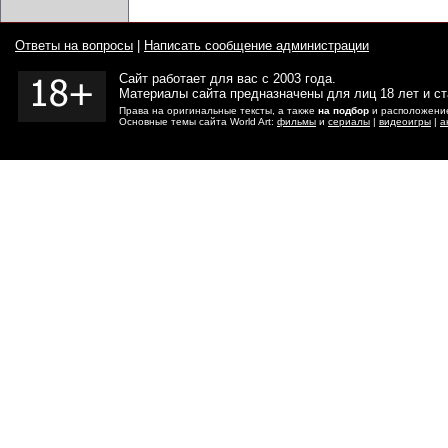
Ответы на вопросы
|
Написать сообщение администрации
Сайт работает для вас с 2003 года.
Материалы сайта предназначены для лиц 18 лет и с
Права на оригинальные тексты, а также
на подбор
и расположение
Основные темы сайта World Art:
фильмы
и
сериалы
|
видеоигры
|
а