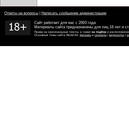
Ответы на вопросы
|
Написать сообщение администрации
Сайт работает для вас с 2003 года.
Материалы сайта предназначены для лиц 18 лет и с
Права на оригинальные тексты, а также
на подбор
и расположение
Основные темы сайта World Art:
фильмы
и
сериалы
|
видеоигры
|
а