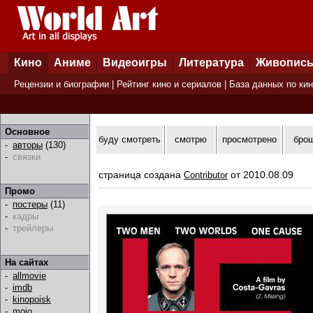
Кино
Аниме
Видеоигры
Литература
Живопис
Рецензии и биографии
|
Рейтинг кино и сериалов
|
База данных по ки
Основное
буду смотреть
смотрю
просмотрено
бро
-
авторы
(130)
-
связки
страница создана
от 2010.08.09
Contributor
Промо
-
постеры
(11)
-
кадры
-
трейлеры
На сайтах
-
allmovie
-
imdb
-
kinopoisk
-
mojo