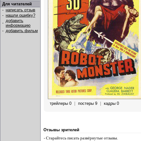
Для читателей
-
написать отзыв
-
нашли ошибку?
добавить
-
информацию
-
добавить фильм
трейлеры 0
|
постеры 9
|
кадры 0
Отзывы зрителей
- Старайтесь писать развёрнутые отзывы.