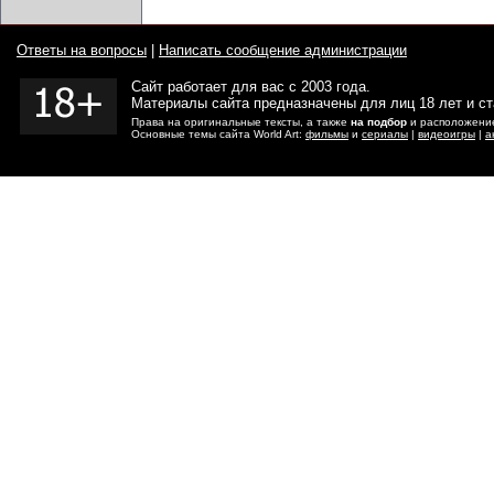
Ответы на вопросы
|
Написать сообщение администрации
Сайт работает для вас с 2003 года.
Материалы сайта предназначены для лиц 18 лет и с
Права на оригинальные тексты, а также
на подбор
и расположение
Основные темы сайта World Art:
фильмы
и
сериалы
|
видеоигры
|
а