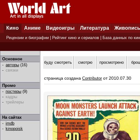
Кино
Аниме
Видеоигры
Литература
Живопис
Рецензии и биографии
|
Рейтинг кино и сериалов
|
База данных по ки
Основное
буду смотреть
смотрю
просмотрено
бро
-
авторы
(16)
-
связки
страница создана
от 2010.07.30
Contributor
Промо
-
постеры
(9)
-
кадры
-
трейлеры
На сайтах
-
imdb
-
kinopoisk